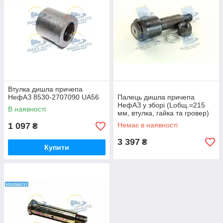
Втулка дишла причепа
НефАЗ 8530-2707090 UA56
Палець дишла причепа
НефАЗ у зборі (Lобщ.=215
В наявності
мм, втулка, гайка та гровер)
8527-2902478 UA46
1 097
Немає в наявності
₴
3 397
₴
Купити