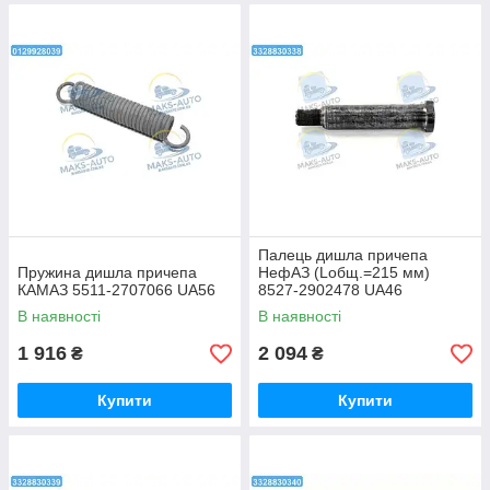
Палець дишла причепа
Пружина дишла причепа
НефАЗ (Lобщ.=215 мм)
КАМАЗ 5511-2707066 UA56
8527-2902478 UA46
В наявності
В наявності
1 916
2 094
₴
₴
Купити
Купити