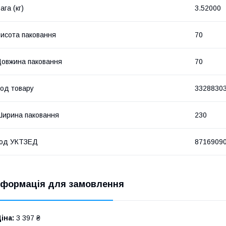
ага (кг)
3.52000
исота паковання
70
овжина паковання
70
од товару
3328830
ирина паковання
230
код УКТЗЕД
8716909
нформація для замовлення
іна:
3 397 ₴