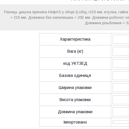
Палець дишла причепа НефАЗ у зборі (Lобщ.=215 мм, втулка, гайка
= 215 мм. Довжина без капелюшка = 202 мм. Довжина робочої час
Довжина різьблення = 3
Характеристика
Вага (кг)
код УКТЗЕД
Базова одиниця
Ширина упаковки
Висота упаковки
Довжина упаковки
Імпортовано