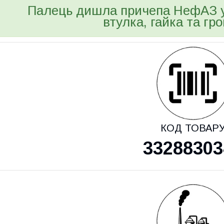
Палець дишла причепа НефАЗ у 
втулка, гайка та гр
КОД ТОВАР
33288303