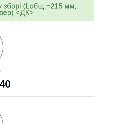
зборі (Lобщ.=215 мм,
овер) <ДК>
У
40