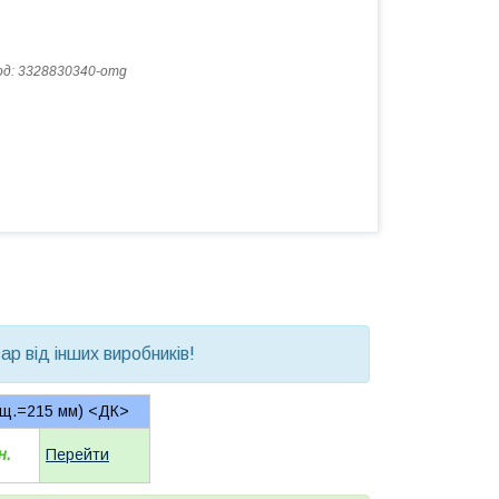
од:
3328830340-omg
р від інших виробників!
щ.=215 мм) <ДК>
н.
Перейти