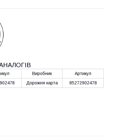
АНАЛОГІВ
икул
Виробник
Артикул
902478
Дорожня карта
85272902478