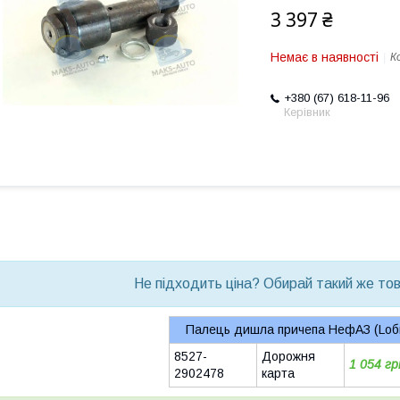
3 397 ₴
Немає в наявності
К
+380 (67) 618-11-96
Керівник
bvd_ggl
Не підходить ціна? Обирай такий же това
Палець дишла причепа НефАЗ (Lоб
8527-
Дорожня
1 054 гр
2902478
карта