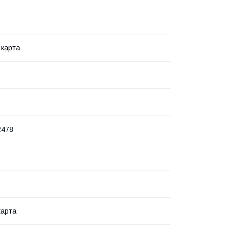
 карта
2478
карта