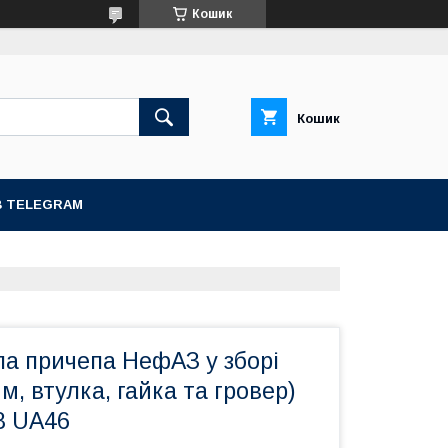
Кошик
Кошик
В TELEGRAM
а причепа НефАЗ у зборі
м, втулка, гайка та гровер)
8 UA46