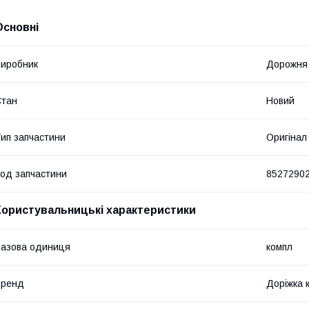
Основні
иробник
Дорожня
Стан
Новий
ип запчастини
Оригінал
од запчастини
8527290
Користувальницькі характеристики
азова одиниця
компл
Бренд
Доріжка 