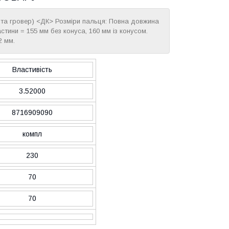
 та гровер) <ДК> Розміри пальця: Повна довжина
тини = 155 мм без конуса, 160 мм із конусом.
2 мм.
Властивість
3.52000
8716909090
компл
230
70
70