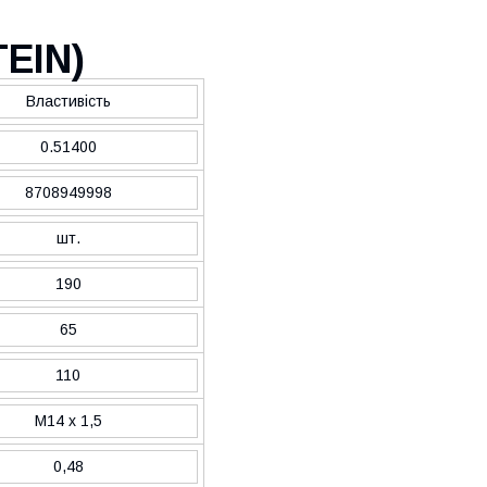
TEIN
)
Властивість
0.51400
8708949998
шт.
190
65
110
M14 x 1,5
0,48