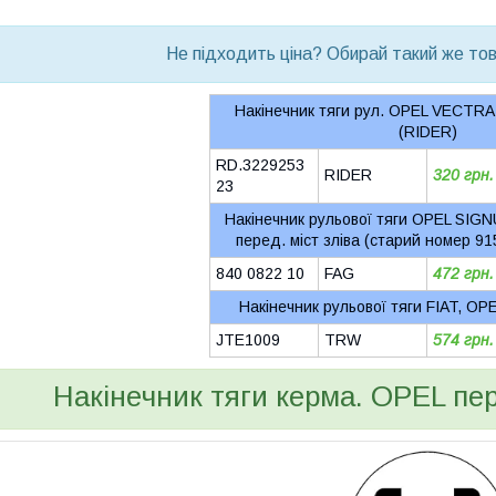
bvd_ggl
Не підходить ціна? Обирай такий же това
Накінечник тяги рул. OPEL VECTRA 
(RIDER)
RD.3229253
RIDER
320 грн.
23
Накінечник рульової тяги OPEL SIG
перед. міст зліва (старий номер 9
840 0822 10
FAG
472 грн.
Накінечник рульової тяги FIAT, OP
JTE1009
TRW
574 грн.
Накінечник тяги керма. OPEL пер