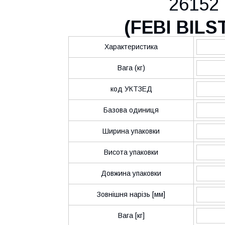
26152
(
FEBI BILS
Характеристика
Вага (кг)
код УКТЗЕД
Базова одиниця
Ширина упаковки
Висота упаковки
Довжина упаковки
Зовнішня нарізь [мм]
Вага [кг]