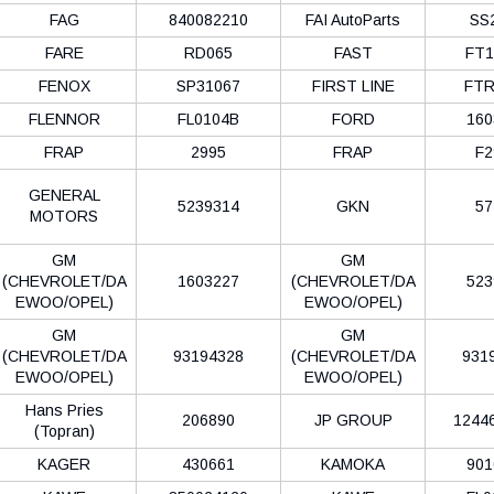
FAG
840082210
FAI AutoParts
SS
FARE
RD065
FAST
FT1
FENOX
SP31067
FIRST LINE
FTR
FLENNOR
FL0104B
FORD
160
FRAP
2995
FRAP
F2
GENERAL
5239314
GKN
57
MOTORS
GM
GM
(CHEVROLET/DA
1603227
(CHEVROLET/DA
523
EWOO/OPEL)
EWOO/OPEL)
GM
GM
(CHEVROLET/DA
93194328
(CHEVROLET/DA
931
EWOO/OPEL)
EWOO/OPEL)
Hans Pries
206890
JP GROUP
1244
(Topran)
KAGER
430661
KAMOKA
901