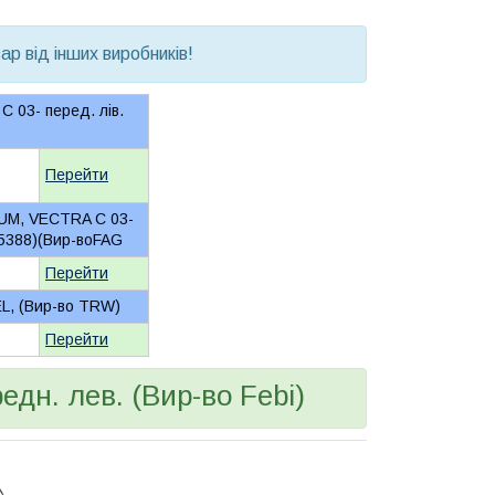
р від інших виробників!
C 03- перед. лів.
Перейти
NUM, VECTRA C 03-
15388)(Вир-воFAG
Перейти
EL, (Вир-во TRW)
Перейти
едн. лев. (Вир-во Febi)