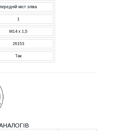
передній міст зліва
1
M14 x 1,5
26153
Так
АНАЛОГІВ