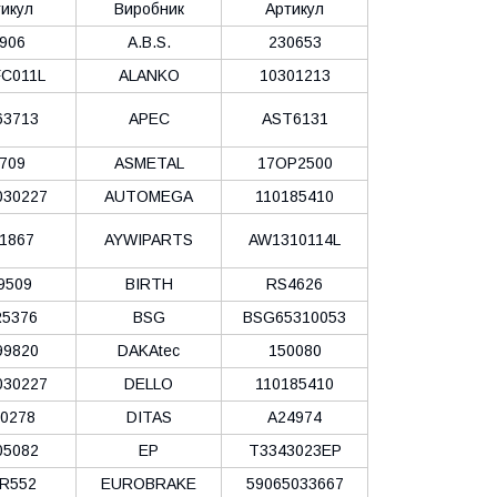
икул
Виробник
Артикул
906
A.B.S.
230653
C011L
ALANKO
10301213
63713
APEC
AST6131
709
ASMETAL
17OP2500
030227
AUTOMEGA
110185410
1867
AYWIPARTS
AW1310114L
9509
BIRTH
RS4626
5376
BSG
BSG65310053
99820
DAKAtec
150080
030227
DELLO
110185410
0278
DITAS
A24974
05082
EP
T3343023EP
R552
EUROBRAKE
59065033667