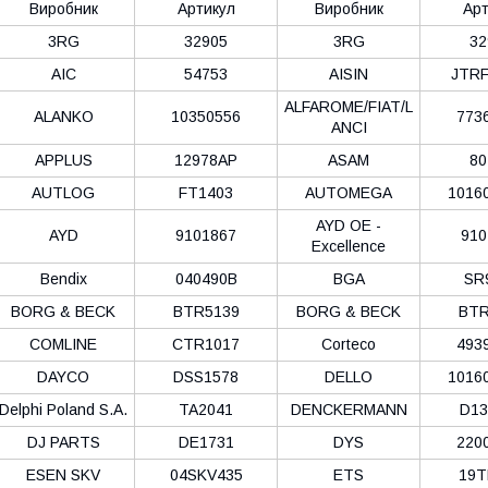
Виробник
Артикул
Виробник
Арт
3RG
32905
3RG
32
AIC
54753
AISIN
JTRF
ALFAROME/FIAT/L
ALANKO
10350556
773
ANCI
APPLUS
12978AP
ASAM
80
AUTLOG
FT1403
AUTOMEGA
1016
AYD OE -
AYD
9101867
910
Excellence
Bendix
040490B
BGA
SR
BORG & BECK
BTR5139
BORG & BECK
BTR
COMLINE
CTR1017
Corteco
493
DAYCO
DSS1578
DELLO
1016
Delphi Poland S.А.
TA2041
DENCKERMANN
D13
DJ PARTS
DE1731
DYS
220
ESEN SKV
04SKV435
ETS
19T