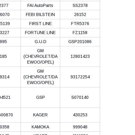
2377
FAI AutoParts
SS2378
6070
FEBI BILSTEIN
26152
5139
FIRST LINE
FTR5376
3227
FORTUNE LINE
FZ1158
995
G.U.D
GSP201086
GM
185
(CHEVROLET/DA
12801423
EWOO/OPEL)
GM
9314
(CHEVROLET/DA
93172254
EWOO/OPEL)
94521
GSP
S070140
600870
KAGER
430253
0358
KAMOKA
999048