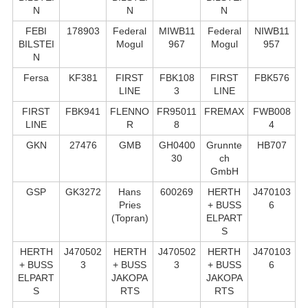
N
N
N
FEBI
178903
Federal
MIWB11
Federal
NIWB11
BILSTEI
Mogul
967
Mogul
957
N
Fersa
KF381
FIRST
FBK108
FIRST
FBK576
LINE
3
LINE
FIRST
FBK941
FLENNO
FR95011
FREMAX
FWB008
LINE
R
8
4
GKN
27476
GMB
GH0400
Grunnte
HB707
30
ch
GmbH
GSP
GK3272
Hans
600269
HERTH
J470103
Pries
+ BUSS
6
(Topran)
ELPART
S
HERTH
J470502
HERTH
J470502
HERTH
J470103
+ BUSS
3
+ BUSS
3
+ BUSS
6
ELPART
JAKOPA
JAKOPA
S
RTS
RTS