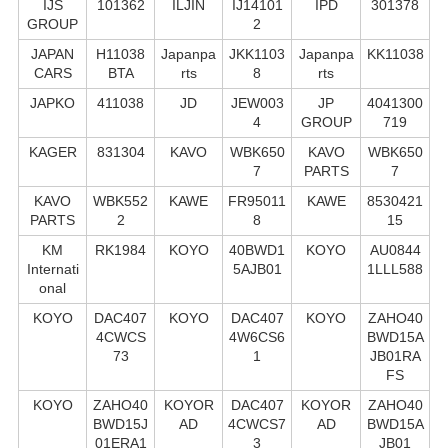
IJS
101362
ILJIN
IJ14101
IPD
301378
GROUP
2
JAPAN
H11038
Japanpa
JKK1103
Japanpa
KK11038
CARS
BTA
rts
8
rts
JAPKO
411038
JD
JEW003
JP
4041300
4
GROUP
719
KAGER
831304
KAVO
WBK650
KAVO
WBK650
7
PARTS
7
KAVO
WBK552
KAWE
FR95011
KAWE
8530421
PARTS
2
8
15
KM
RK1984
KOYO
40BWD1
KOYO
AU0844
Internati
5AJB01
1LLL588
onal
KOYO
DAC407
KOYO
DAC407
KOYO
ZAHO40
4CWCS
4W6CS6
BWD15A
73
1
JB01RA
FS
KOYO
ZAHO40
KOYOR
DAC407
KOYOR
ZAHO40
BWD15J
AD
4CWCS7
AD
BWD15A
01ERA1
3
JB01