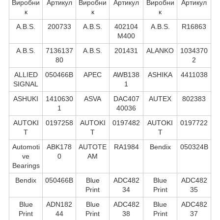
Виробни
Артикул
Виробни
Артикул
Виробни
Артикул
к
к
к
A.B.S.
200733
A.B.S.
402104
A.B.S.
R16863
M400
A.B.S.
7136137
A.B.S.
201431
ALANKO
1034370
80
2
ALLIED
050466B
APEC
AWB138
ASHIKA
4411038
SIGNAL
1
ASHUKI
1410630
ASVA
DAC407
AUTEX
802383
1
40036
AUTOKI
0197258
AUTOKI
0197482
AUTOKI
0197722
T
T
T
Automoti
ABK178
AUTOTE
RA1984
Bendix
050324B
ve
0
AM
Bearings
Bendix
050466B
Blue
ADC482
Blue
ADC482
Print
34
Print
35
Blue
ADN182
Blue
ADC482
Blue
ADC482
Print
44
Print
38
Print
37