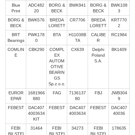
Blue
ADC482
BORG &
BWK941
BORG &
BWK108
Print
20
BECK
BECK
3
BORG &
BWK576
BREDA
CR7706
BREDA
KRT770
BECK
LORETT
LORETT
2
BRT
PWK178
BTA
H11038B
CALIBE
RC1984
Bearings
0
TA
R
COMLIN
CBK290
COMPL
CX639
Delphi
BK1409
E
EX
Poland
AUTOM
S.А.
OTIVE
BEARIN
GS
Sp.z.o.o.
EUROR
1681966
FAG
7136137
FBJ
JWB304
EPAR
880
80
9
FEBEST
DAC407
FEBEST
DAC407
FEBEST
DAC407
4003634
4003634
40036
KIT
FEBI
31464
FEBI
34273
FEBI
178635
BILSTEI
BILSTEI
BILSTEI