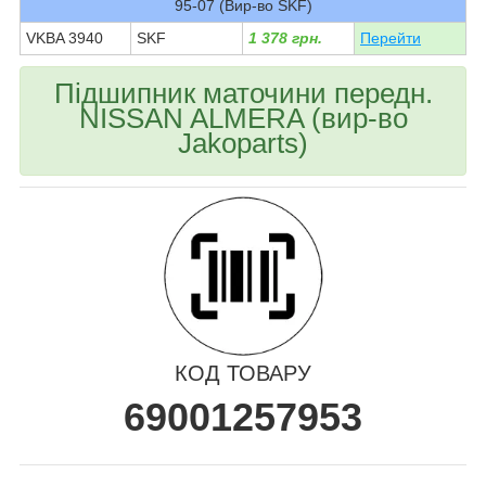
95-07 (Вир-во SKF)
VKBA 3940
SKF
1 378 грн.
Перейти
Підшипник маточини передн.
NISSAN ALMERA (вир-во
Jakoparts)
КОД ТОВАРУ
69001257953