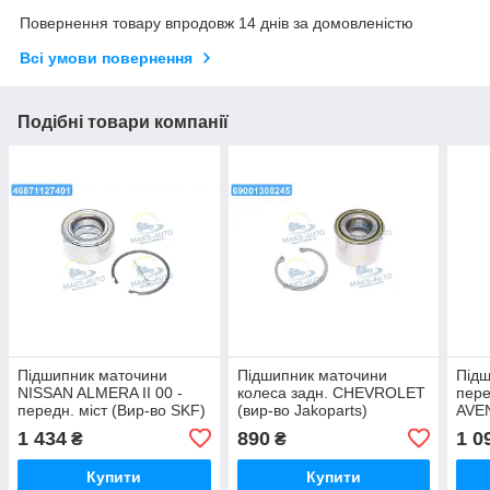
Повернення товару впродовж 14 днів за домовленістю
Всі умови повернення
Подібні товари компанії
Підшипник маточини
Підшипник маточини
Підш
NISSAN ALMERA II 00 -
колеса задн. CHEVROLET
пер
передн. міст (Вир-во SKF)
(вир-во Jakoparts)
AVE
VKBA 3272 UA46
J4710909 UA46
PRIU
1 434
890
1 0
₴
₴
J47
Купити
Купити