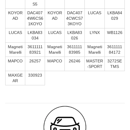
S5
KOYOR
DAC407
KOYOR
DAC407
LUCAS
LKBA84
AD
4W6CS6
AD
4CWCS7
029
1KOYO
3KOYO
LUCAS
LKBA83
LUCAS
LKBA83
LYNX
WB1126
034
026
Magneti
3611111
Magneti
3611111
Magneti
3611111
Marelli
83921
Marelli
83985
Marelli
84172
MAPCO
26257
MAPCO
26246
MASTER
3272SE
-SPORT
TMS
MAXGE
330923
AR