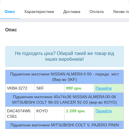
Опис
Характеристики
Доставка
Оплата
Умови п
Опис
bvd_ggl
Не підходить ціна? Обирай такий же товар від
інших виробників!
Підшипник маточини NISSAN ALMERA II 00 - передн. міст
(Вир-во SKF)
VKBA 3272
SKF
990 грн.
Перейти
Підшипник маточини 40х74х36 NISSAN ALMERA 00-06
MITSUBISHI COLT 96-03 LANCER 92-03 (вир-во KOYO)
DAC4074W6
KOYO
1 209 грн.
Перейти
CS61
Підшипник маточини MITSUBISHI COLT V, PAJERO PININ