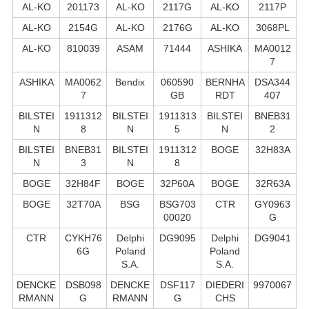
AL-KO
201173
AL-KO
2117G
AL-KO
2117P
AL-KO
2154G
AL-KO
2176G
AL-KO
3068PL
AL-KO
810039
ASAM
71444
ASHIKA
MA0012
7
ASHIKA
MA0062
Bendix
060590
BERNHA
DSA344
7
GB
RDT
407
BILSTEI
1911312
BILSTEI
1911313
BILSTEI
BNEB31
N
8
N
5
N
2
BILSTEI
BNEB31
BILSTEI
1911312
BOGE
32H83A
N
3
N
8
BOGE
32H84F
BOGE
32P60A
BOGE
32R63A
BOGE
32T70A
BSG
BSG703
CTR
GY0963
00020
G
CTR
CYKH76
Delphi
DG9095
Delphi
DG9041
6G
Poland
Poland
S.А.
S.А.
DENCKE
DSB098
DENCKE
DSF117
DIEDERI
9970067
RMANN
G
RMANN
G
CHS