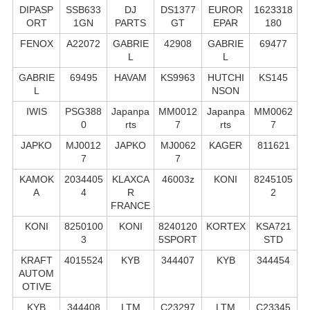
DIPASP
SSB633
DJ
DS1377
EUROR
1623318
ORT
1GN
PARTS
GT
EPAR
180
FENOX
A22072
GABRIE
42908
GABRIE
69477
L
L
GABRIE
69495
HAVAM
KS9963
HUTCHI
KS145
L
NSON
IWIS
PSG388
Japanpa
MM0012
Japanpa
MM0062
0
rts
7
rts
7
JAPKO
MJ0012
JAPKO
MJ0062
KAGER
811621
7
7
KAMOK
2034405
KLAXCA
46003z
KONI
8245105
A
4
R
2
FRANCE
KONI
8250100
KONI
8240120
KORTEX
KSA721
3
5SPORT
STD
KRAFT
4015524
KYB
344407
KYB
344454
AUTOM
OTIVE
KYB
344408
LTM
C23297
LTM
C23345