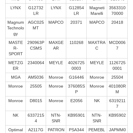
LYNX
G12732
LYNX
G12854
Magneti
3563310
LR
LR
Marelli
70000
Magnum
AGC025
MAPCO
20371
MAPCO
20418
Technolo
MT
gy
MASTE
290963P
MAXGE
110268
MAXTRA
MCD006
R-
CSMS
AR
C
7
SPORT
METZG
2340064
MEYLE
4026725
MEYLE
1126725
ER
0003
0001
MGA
AM5036
Monroe
G16446
Monroe
25504
Monroe
25505
Monroe
376085S
Monroe
401080R
P
M
Monroe
D8015
Monroe
E2056
NK
6319211
7
NK
6337215
NTN-
KB95901
NTN-
KB95902
4
SNR
SNR
Optimal
A2117G
PATRON
PSA344
PEMEBL
JAPMM0