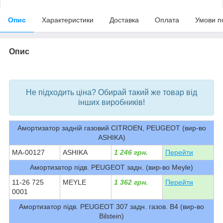
Опис
Характеристики
Доставка
Оплата
Умови п
Опис
bvd_ggl
Не підходить ціна? Обирай такий же товар від
інших виробників!
Амортизатор задній газовий CITROEN, PEUGEOT (вир-во
ASHIKA)
MA-00127
ASHIKA
1 246 грн.
Перейти
Амортизатор підв. PEUGEOT задн. (вир-во Meyle)
11-26 725
MEYLE
1 362 грн.
Перейти
0001
Амортизатор підв. PEUGEOT 307 задн. газов. B4 (вир-во
Bilstein)