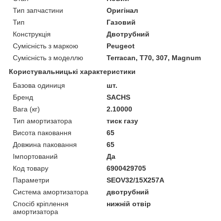
Тип запчастини
Оригінал
Тип
Газовий
Конструкція
Двотрубний
Сумісність з маркою
Peugeot
Сумісність з моделлю
Terracan, T70, 307, Magnum
Користувальницькі характеристики
Базова одиниця
шт.
Бренд
SACHS
Вага (кг)
2.10000
Тип амортизатора
тиск газу
Висота паковання
65
Довжина паковання
65
Імпортований
Да
Код товару
6900429705
Параметри
SEOV32/15X257A
Система амортизатора
двотрубний
Спосіб кріплення
нижній отвір
амортизатора