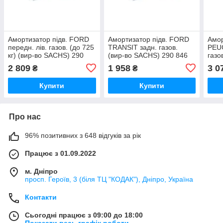
Амортизатор підв. FORD
Амортизатор підв. FORD
Амор
передн. лів. газов. (до 725
TRANSIT задн. газов.
PEUG
кг) (вир-во SACHS) 290
(вир-во SACHS) 290 846
газо
840 UA46
UA46
959
2 809
1 958
3 0
₴
₴
Купити
Купити
Про нас
96% позитивних з 648 відгуків за рік
Працює з 01.09.2022
м. Дніпро
просп. Героїв, 3 (біля ТЦ "КОДАК"), Дніпро, Україна
Контакти
Сьогодні працює з 09:00 до 18:00
Показати весь графік роботи