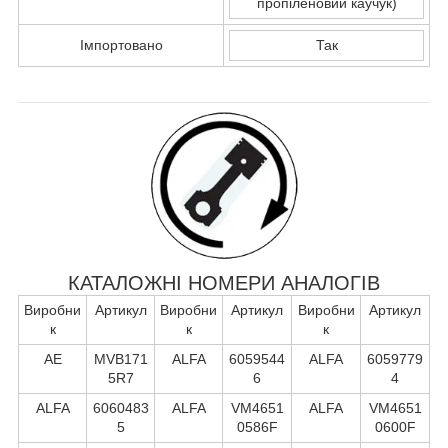
пропіленовий каучук)
Імпортовано
Так
КАТАЛОЖНІ НОМЕРИ АНАЛОГІВ
Виробни
Артикул
Виробни
Артикул
Виробни
Артикул
к
к
к
AE
MVB171
ALFA
6059544
ALFA
6059779
5R7
6
4
ALFA
6060483
ALFA
VM4651
ALFA
VM4651
5
0586F
0600F