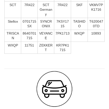
SCT
7R422
SCT
7R422
SKF
VKMV7P
German
K1716
y
Stellox
0701715
SYNCR
7KSY17
TASHID
T620047
SX
ONIX
15
O
0TD
TRISCA
8640701
VEYANC
7PK1713
WXQP
10893
N
715
E
WXQP
11751
ZEKKER
KR7PK1
T
715