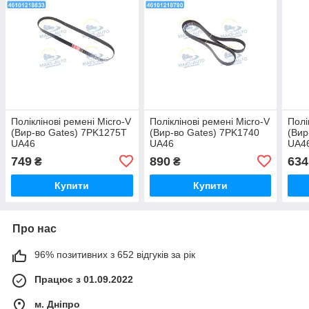
Поліклінові ремені Micro-V
Поліклінові ремені Micro-V
Полі
(Вир-во Gates) 7PK1275T
(Вир-во Gates) 7PK1740
(Вир
UA46
UA46
UA4
749
890
634
₴
₴
Купити
Купити
Про нас
96% позитивних з 652 відгуків за рік
Працює з 01.09.2022
м. Дніпро