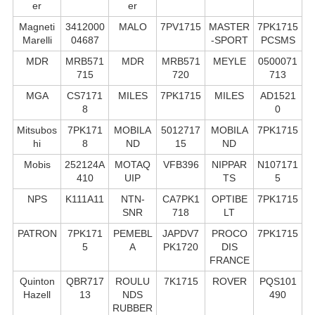
er
er
Magneti
3412000
MALO
7PV1715
MASTER
7PK1715
Marelli
04687
-SPORT
PCSMS
MDR
MRB571
MDR
MRB571
MEYLE
0500071
715
720
713
MGA
CS7171
MILES
7PK1715
MILES
AD1521
8
0
Mitsubos
7PK171
MOBILA
5012717
MOBILA
7PK1715
hi
8
ND
15
ND
Mobis
252124A
MOTAQ
VFB396
NIPPAR
N107171
410
UIP
TS
5
NPS
K111A11
NTN-
CA7PK1
OPTIBE
7PK1715
SNR
718
LT
PATRON
7PK171
PEMEBL
JAPDV7
PROCO
7PK1715
5
A
PK1720
DIS
FRANCE
Quinton
QBR717
ROULU
7K1715
ROVER
PQS101
Hazell
13
NDS
490
RUBBER