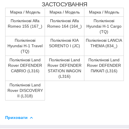
ЗАСТОСУВАННЯ
Марка / Модель
Марка / Модель
Марка / Модель
Поліклінові Alfa
Поліклінові Alfa
Поліклінові
Romeo 155 (167_)
Romeo 164 (164_)
Hyundai H-1 Cargo
(TQ)
Поліклінові
Поліклінові KIA
Поліклінові LANCIA
Hyundai H-1 Travel
SORENTO I (JC)
THEMA (834_)
(TQ)
Поліклінові Land
Поліклінові Land
Поліклінові Land
Rover DEFENDER
Rover DEFENDER
Rover DEFENDER
CABRIO (L316)
STATION WAGON
ПИКАП (L316)
(L316)
Поліклінові Land
Rover DISCOVERY
II (L318)
Приховати