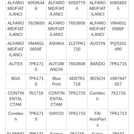
ALFARO
6059544
ALFARO
6059779
ALFARO
6060483
ME/FIAT
6
ME/FIAT
4
ME/FIAT
5
/LANCI
/LANCI
/LANCI
ALFARO
7629650
ALFARO
7653808
ALFARO
VM4651
ME/FIAT
ME/FIAT
ME/FIAT
0586F
/LANCI
/LANCI
/LANCI
ALFARO
VM4651
ASHIKA
1127PK1
AUSTIN
PQS101
ME/FIAT
0600F
720
490
/LANCI
AUTEX
7PK171
AUTOBI
7653808
BANDO
7PK1715
5
ANCHI
BGA
7PK171
Blue
AD07R1
BOSCH
1987947
5
Print
718
557
CONTIN
7K1716
CONTIN
7PK1715
Contitec
7K1716
ENTAL
ENTAL
h
CTAM
CTAM
Contitec
7PK171
DAYCO
7PK1715
FAI
7PK1713
h
5
AutoPart
s
FLENNO
7PK171
Fomar
7K1715
Gates
78422