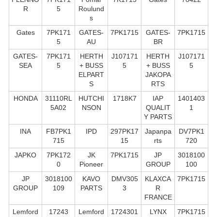
R
5
Roulund
s
Gates
7PK171
GATES-
7PK1715
GATES-
7PK1715
5
AU
BR
GATES-
7PK171
HERTH
J107171
HERTH
J107171
SEA
5
+ BUSS
5
+ BUSS
5
ELPART
JAKOPA
S
RTS
HONDA
31110RL
HUTCHI
1718K7
IAP
1401403
5A02
NSON
QUALIT
1
Y PARTS
INA
FB7PK1
IPD
297PK17
Japanpa
DV7PK1
715
15
rts
720
JAPKO
7PK172
JK
7PK1715
JP
3018100
0
Pioneer
GROUP
100
JP
3018100
KAVO
DMV305
KLAXCA
7PK1715
GROUP
109
PARTS
3
R
FRANCE
Lemford
17243
Lemford
1724301
LYNX
7PK1715