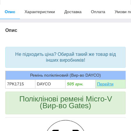
Опис
Характеристики
Доставка
Оплата
Умови п
Опис
bvd_ggl
Не підходить ціна? Обирай такий же товар від
інших виробників!
Ремінь полікліновий (Вир-во DAYCO)
7PK1715
DAYCO
505 грн.
Перейти
Поліклінові ремені Micro-V
(Вир-во Gates)