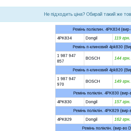
bvd_ggl
Не підходить ціна? Обирай такий же това
Ремінь поліклин. 4PK834 (вир
4PK834
Dongil
119 грн.
Ремінь п-клиновий 4pk830 (Ви
1 987 947
BOSCH
144 грн.
857
Ремінь п-клиновий 4pk820 (Ви
1 987 947
BOSCH
149 грн.
970
Ремінь поліклін. 4PK830 (вир
4PK830
Dongil
157 грн.
Ремінь поліклін. 4PK829 (вир
4PK829
Dongil
162 грн.
Ремінь поліклін. (вир-во