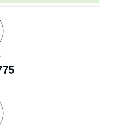
У
775