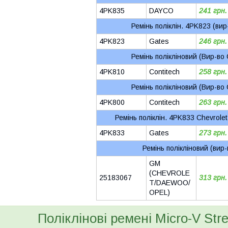
4PK835
DAYCO
241 грн.
Ремінь поліклін. 4PK823 (вир
4PK823
Gates
246 грн.
Ремінь полікліновий (Вир-во 
4PK810
Contitech
258 грн.
Ремінь полікліновий (Вир-во 
4PK800
Contitech
263 грн.
Ремінь поліклін. 4PK833 Chevrolet
4PK833
Gates
273 грн.
Ремінь полікліновий (вир
GM
(CHEVROLE
25183067
313 грн.
T/DAEWOO/
OPEL)
Поліклінові ремені Micro-V Stre