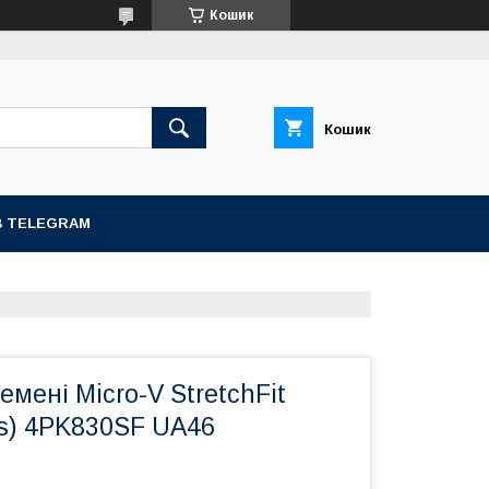
Кошик
Кошик
В TELEGRAM
емені Micro-V StretchFit
es) 4PK830SF UA46