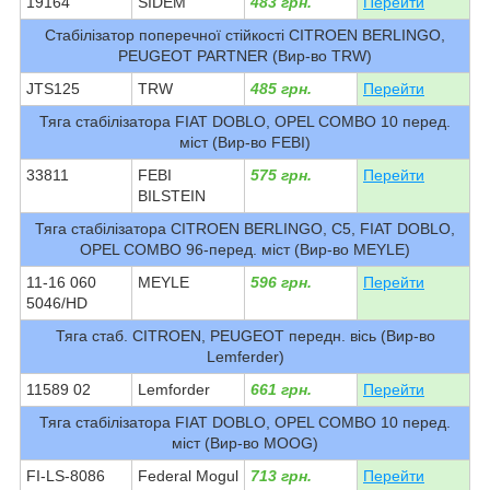
19164
SIDEM
483 грн.
Перейти
Стабілізатор поперечної стійкості CITROEN BERLINGO,
PEUGEOT PARTNER (Вир-во TRW)
JTS125
TRW
485 грн.
Перейти
Тяга стабілізатора FIAT DOBLO, OPEL COMBO 10 перед.
міст (Вир-во FEBI)
33811
FEBI
575 грн.
Перейти
BILSTEIN
Тяга стабілізатора CITROEN BERLINGO, C5, FIAT DOBLO,
OPEL COMBO 96-перед. міст (Вир-во MEYLE)
11-16 060
MEYLE
596 грн.
Перейти
5046/HD
Тяга стаб. CITROEN, PEUGEOT передн. вісь (Вир-во
Lemferder)
11589 02
Lemforder
661 грн.
Перейти
Тяга стабілізатора FIAT DOBLO, OPEL COMBO 10 перед.
міст (Вир-во MOOG)
FI-LS-8086
Federal Mogul
713 грн.
Перейти