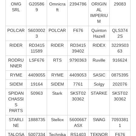
OMG
G20586
Omnicra
2394786
ORIGIN
29083
SRL
9
ft
AL
IMPERIU
M
POLCAR
S603002
POLCAR
F676
Quinton
QLS374
3
Hazell
2S
RIDER
RD3415
RIDER
RD3415
RIDEX
3229S03
11589
39402
63
RODRU
LSF676
RTS
9790363
Ruville
916624
NNER
RYME
4409055
RYME
4409053
SASIC
0875395
SIDEM
19164
SIDEM
7761
Solgy
202076
SPIDAN
50963
Stark
SKST02
STARKE
SKST02
CHASSI
30362
30362
S
PARTS
STARLI
1888735
Stellox
5600667
SWAG
7093381
NE
ASX
1
TALOSA
5007334
Technika
RS1403
TEKNOR
F676