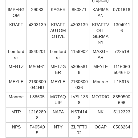
(Topran)
IMPERG
29083
KAGER
850871
KAPIMS
0701616
OM
AN
KRAFT
4303139
KRAFT
4303139
KRAFTV
1304011
AUTOM
OLL
6
OTIVE
GERMA
NY
Lemford
3940201
Lemford
1158902
MAXGE
722519
er
er
AR
MERTZ
MS0461
METZG
5305581
MEYLE
1116060
ER
8
5046HD
MEYLE
2160600
MEYLE
2160600
Monroe
L15615
044HD
036
Monroe
L38605
MOTAQ
LVSL135
MOTRIO
8550500
UIP
8
696
MTR
1216289
NAPA
NST414
NK
5112323
8
8
NPS
P405A0
NTY
ZLPFT0
OCAP
0503264
5
02