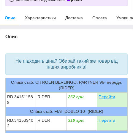
Опис
Характеристики
Доставка
Оплата
Умови п
Опис
bvd_ggl
Не підходить ціна? Обирай такий же товар від
інших виробників!
Стійка стаб. CITROEN BERLINGO, PARTNER 96- передн.
(RIDER)
RD.34151158
RIDER
262 грн.
Перейти
9
Стійка стаб. FIAT DOBLO 10- (RIDER)
RD.34153940
RIDER
319 грн.
Перейти
2