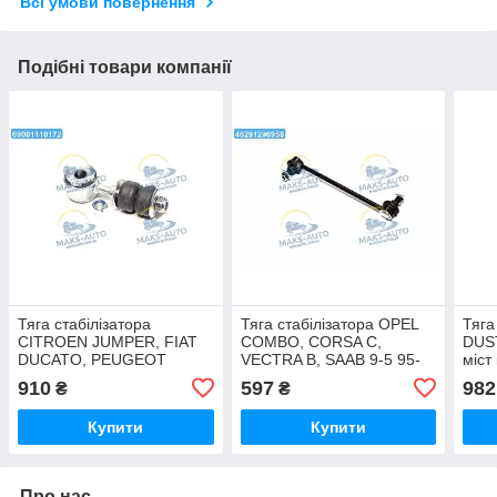
Всі умови повернення
Подібні товари компанії
Тяга стабілізатора
Тяга стабілізатора OPEL
Тяга
CITROEN JUMPER, FIAT
COMBO, CORSA C,
DUST
DUCATO, PEUGEOT
VECTRA B, SAAB 9-5 95-
міст
BOXER 06-перед. міст
перед. міст (Вир-во
LEM
910
597
982
₴
₴
(Вир-во LEMFORDER)
SIDEM) 9660 UA46
UA4
36167 01 UA46
Купити
Купити
Про нас