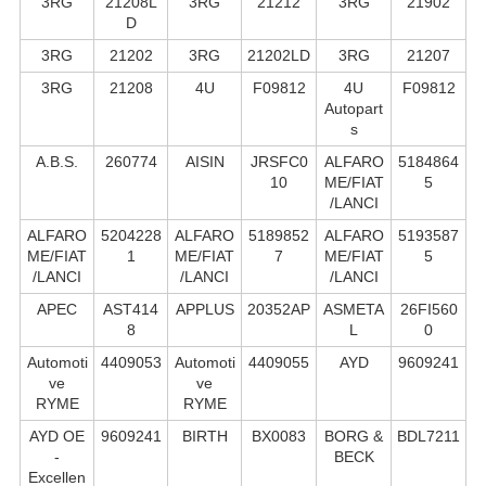
3RG
21208L
3RG
21212
3RG
21902
D
3RG
21202
3RG
21202LD
3RG
21207
3RG
21208
4U
F09812
4U
F09812
Autopart
s
A.B.S.
260774
AISIN
JRSFC0
ALFARO
5184864
10
ME/FIAT
5
/LANCI
ALFARO
5204228
ALFARO
5189852
ALFARO
5193587
ME/FIAT
1
ME/FIAT
7
ME/FIAT
5
/LANCI
/LANCI
/LANCI
APEC
AST414
APPLUS
20352AP
ASMETA
26FI560
8
L
0
Automoti
4409053
Automoti
4409055
AYD
9609241
ve
ve
RYME
RYME
AYD OE
9609241
BIRTH
BX0083
BORG &
BDL7211
-
BECK
Excellen