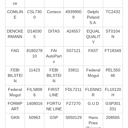
ce
COMLIN
CSL730
Corteco
4939900
Delphi
TC2432
E
0
9
Poland
S.А.
DENCKE
D14030
DITAS
A24557
EQUAL
ST0104
RMANN
5
QUALIT
N
Y
FAG
8180278
FAI
SS7121
FAST
FT18349
10
AutoPart
s
FEBI
11423
FEBI
33811
Federal
PELS50
BILSTEI
BILSTEI
Mogul
46
N
N
Federal
FILS808
FIRST
FDL7211
FLENNO
FL10120
Mogul
6
LINE
R
H
FORMP
1408016
FORTU
FZ7270
G.U.D
GSP301
ART
NE LINE
331
GKN
50963
GSP
S050129
Hans
208565
Pries