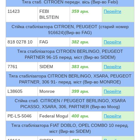
Тяга стаб. CITROEN передн. вісь (Вир-во Febi)
11423
FEBI
359 грн.
Перейти
BILSTEIN
Стійка стабілізатора CITROEN, PEUGEOT (старий номер
916624)(Вир-во FAG)
818 0278 10
FAG
382 грн.
Перейти
Тяга стабілізатора CITROEN BERLINGO, PEUGEOT
PARTNER 96-15 перед. міст (Вир-во SIDEM)
7761
SIDEM
383 грн.
Перейти
Тяга стабілізатора CITROEN BERLINGO, XSARA, PEUGEOT
PARTNER, 306 91- перед. міст (Вир-во MONROE)
L38605
Monroe
399 грн.
Перейти
Стійка стаб. CITROEN / PEUGEOT BERLINGO, XSARA
PICASSO, XSARA, 306, PARTNER (Вир-во Moog)
PE-LS-5046
Federal Mogul
400 грн.
Перейти
Тяга стабілізатора FIAT DOBLO, OPEL COMBO 10 перед.
міст (Вир-во SIDEM)