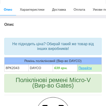
Опис
Характеристики
Доставка
Оплата
Умови п
Опис
bvd_ggl
Не підходить ціна? Обирай такий же товар від
інших виробників!
Ремінь полікліновий (Вир-во DAYCO)
8PK2043
DAYCO
639 грн.
Перейти
Поліклінові ремені Micro-V
(Вир-во Gates)