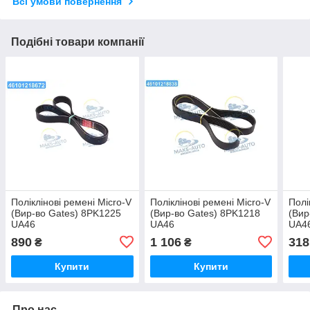
Всі умови повернення
Подібні товари компанії
Поліклінові ремені Micro-V
Поліклінові ремені Micro-V
Полі
(Вир-во Gates) 8PK1225
(Вир-во Gates) 8PK1218
(Вир
UA46
UA46
UA4
890
1 106
318
₴
₴
Купити
Купити
Про нас