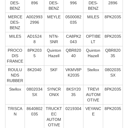
DES-
896
DES-
996
DES-
2896
BENZ
BENZ
BENZ
MERCE
A002993
MEYLE
0500082
MILES
8PK2035
DES-
2996
035
BENZ
MILES
AD1524
NTN-
CA8PK2
OPTIBE
8PK2035
8
SNR
043
LT
PROCO
8PK203
Quinton
QBR820
Quinton
QBR820
DIS
5
Hazell
40
Hazell
35
FRANCE
ROULU
8K2040
SKF
VKMV8P
Stellox
0802035
NDS
K2035
SX
RUBBER
Stellox
0802034
SYNCR
8KSY20
TREVI
8PK2035
SX
ONIX
35
AUTOM
OTIVE
TRISCA
8640802
TRUCKT
0219304
VEYANC
8PK2035
N
035
EC
E
AUTOM
OTIVE