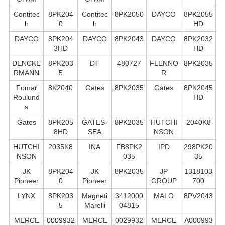
Contitec
8PK204
Contitec
8PK2050
DAYCO
8PK2055
h
0
h
HD
DAYCO
8PK204
DAYCO
8PK2043
DAYCO
8PK2032
3HD
HD
DENCKE
8PK203
DT
480727
FLENNO
8PK2035
RMANN
5
R
Fomar
8K2040
Gates
8PK2035
Gates
8PK2045
Roulund
HD
s
Gates
8PK205
GATES-
8PK2035
HUTCHI
2040K8
8HD
SEA
NSON
HUTCHI
2035K8
INA
FB8PK2
IPD
298PK20
NSON
035
35
JK
8PK204
JK
8PK2035
JP
1318103
Pioneer
0
Pioneer
GROUP
700
LYNX
8PK203
Magneti
3412000
MALO
8PV2043
5
Marelli
04815
MERCE
0009932
MERCE
0029932
MERCE
A000993