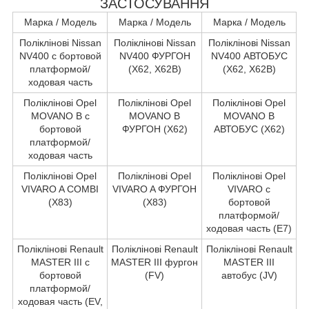
ЗАСТОСУВАННЯ
Марка / Модель
Марка / Модель
Марка / Модель
Поліклінові Nissan
Поліклінові Nissan
Поліклінові Nissan
NV400 c бортовой
NV400 ФУРГОН
NV400 АВТОБУС
платформой/
(X62, X62B)
(X62, X62B)
ходовая часть
Поліклінові Opel
Поліклінові Opel
Поліклінові Opel
MOVANO B c
MOVANO B
MOVANO B
бортовой
ФУРГОН (X62)
АВТОБУС (X62)
платформой/
ходовая часть
Поліклінові Opel
Поліклінові Opel
Поліклінові Opel
VIVARO A COMBI
VIVARO A ФУРГОН
VIVARO c
(X83)
(X83)
бортовой
платформой/
ходовая часть (E7)
Поліклінові Renault
Поліклінові Renault
Поліклінові Renault
MASTER III c
MASTER III фургон
MASTER III
бортовой
(FV)
автобус (JV)
платформой/
ходовая часть (EV,