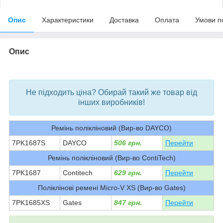
Опис
Характеристики
Доставка
Оплата
Умови п
Опис
bvd_ggl
Не підходить ціна? Обирай такий же товар від
інших виробників!
Ремінь полікліновий (Вир-во DAYCO)
7PK1687S
DAYCO
506 грн.
Перейти
Ремінь полікліновий (Вир-во ContiTech)
7PK1687
Contitech
629 грн.
Перейти
Поліклінові ремені Micro-V XS (Вир-во Gates)
7PK1685XS
Gates
847 грн.
Перейти