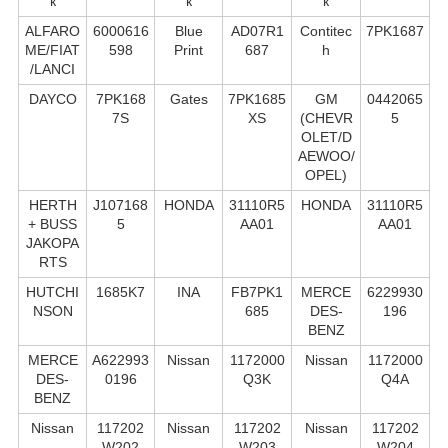
к
к
к
ALFARO
6000616
Blue
AD07R1
Contitec
7PK1687
ME/FIAT
598
Print
687
h
/LANCI
DAYCO
7PK168
Gates
7PK1685
GM
0442065
7S
XS
(CHEVR
5
OLET/D
AEWOO/
OPEL)
HERTH
J107168
HONDA
31110R5
HONDA
31110R5
+ BUSS
5
AA01
AA01
JAKOPA
RTS
HUTCHI
1685K7
INA
FB7PK1
MERCE
6229930
NSON
685
DES-
196
BENZ
MERCE
A622993
Nissan
1172000
Nissan
1172000
DES-
0196
Q3K
Q4A
BENZ
Nissan
117202
Nissan
117202
Nissan
117202
W202
W203
W204