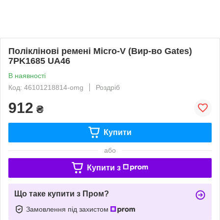
Поліклінові ремені Micro-V (Вир-во Gates)
7PK1685 UA46
В наявності
Код: 46101218814-omg
Роздріб
912
₴
Купити
або
Купити з
Що таке купити з Пром?
Замовлення під захистом