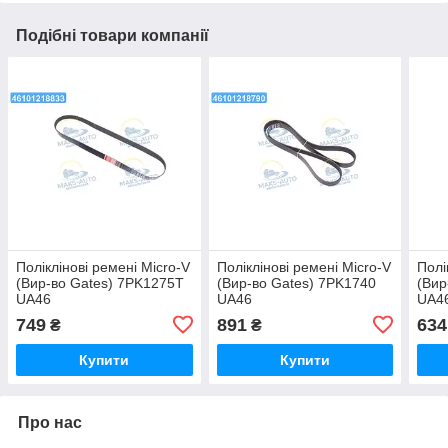
Подібні товари компанії
Поліклінові ремені Micro-V
Поліклінові ремені Micro-V
Полі
(Вир-во Gates) 7PK1275T
(Вир-во Gates) 7PK1740
(Вир
UA46
UA46
UA4
749
891
634
₴
₴
Купити
Купити
Про нас