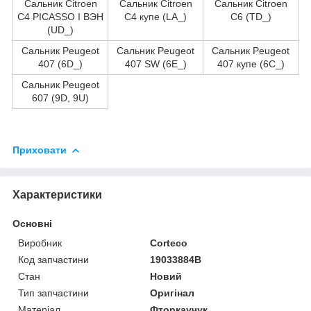
Сальник Citroen
Сальник Citroen
Сальник Citroen
C4 PICASSO I ВЭН
C4 купе (LA_)
C6 (TD_)
(UD_)
Сальник Peugeot
Сальник Peugeot
Сальник Peugeot
407 (6D_)
407 SW (6E_)
407 купе (6C_)
Сальник Peugeot
607 (9D, 9U)
Приховати
Характеристики
Основні
Виробник
Corteco
Код запчастини
19033884B
Стан
Новий
Тип запчастини
Оригінал
Матеріал
Фторкаучук