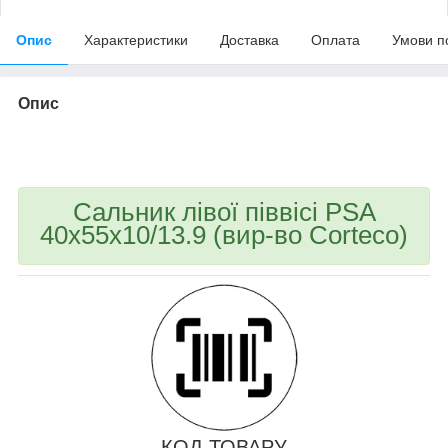
Опис
Характеристики
Доставка
Оплата
Умови п
Опис
bvd_ggl
Сальник лівої піввісі PSA
40x55x10/13.9 (вир-во Corteco)
КОД ТОВАРУ