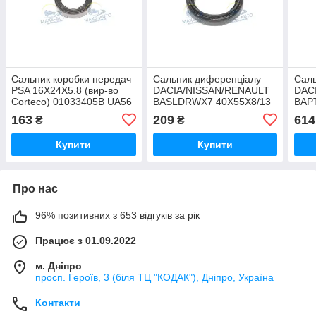
Сальник коробки передач
Сальник диференціалу
Саль
PSA 16X24X5.8 (вир-во
DACIA/NISSAN/RENAULT
DAC
Corteco) 01033405B UA56
BASLDRWX7 40X55X8/13
BAP
ACM (вир-во Corteco)
33X5
163
209
614
₴
₴
01033808B UA56
во C
UA5
Купити
Купити
Про нас
96% позитивних з 653 відгуків за рік
Працює з 01.09.2022
м. Дніпро
просп. Героїв, 3 (біля ТЦ "КОДАК"), Дніпро, Україна
Контакти