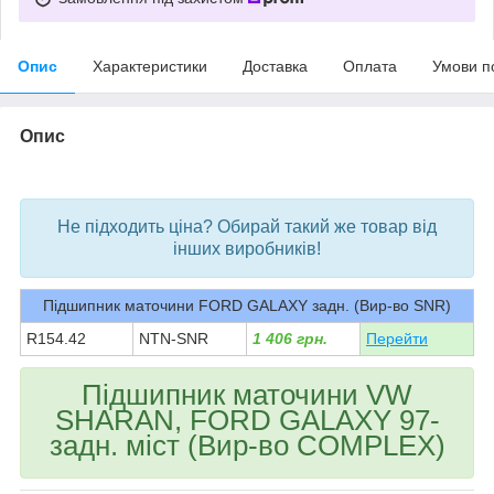
Опис
Характеристики
Доставка
Оплата
Умови п
Опис
bvd_ggl
Не підходить ціна? Обирай такий же товар від
інших виробників!
Підшипник маточини FORD GALAXY задн. (Вир-во SNR)
R154.42
NTN-SNR
1 406 грн.
Перейти
Підшипник маточини VW
SHARAN, FORD GALAXY 97-
задн. міст (Вир-во COMPLEX)