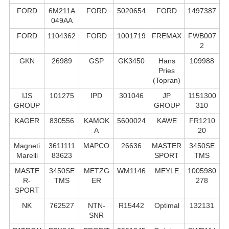
FORD
6M211A
FORD
5020654
FORD
1497387
049AA
FORD
1104362
FORD
1001719
FREMAX
FWB007
2
GKN
26989
GSP
GK3450
Hans
109988
Pries
(Topran)
IJS
101275
IPD
301046
JP
1151300
GROUP
GROUP
310
KAGER
830556
KAMOK
5600024
KAWE
FR1210
A
20
Magneti
3611111
MAPCO
26636
MASTER
3450SE
Marelli
83623
SPORT
TMS
MASTE
3450SE
METZG
WM1146
MEYLE
1005980
R-
TMS
ER
278
SPORT
NK
762527
NTN-
R15442
Optimal
132131
SNR