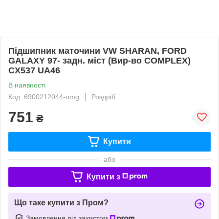
Підшипник маточини VW SHARAN, FORD
GALAXY 97- задн. міст (Вир-во COMPLEX)
CX537 UA46
В наявності
Код: 6900212044-omg
Роздріб
751
₴
Купити
або
Купити з
Що таке купити з Пром?
Замовлення під захистом