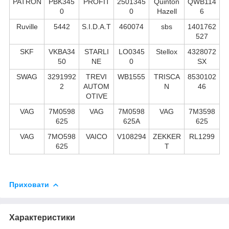
PATRON
PBK345
PROFIT
2501345
Quinton
QWB114
0
0
Hazell
6
Ruville
5442
S.I.D.A.T
460074
sbs
1401762
527
SKF
VKBA34
STARLI
LO0345
Stellox
4328072
50
NE
0
SX
SWAG
3291992
TREVI
WB1555
TRISCA
8530102
2
AUTOM
N
46
OTIVE
VAG
7M0598
VAG
7M0598
VAG
7M3598
625
625A
625
VAG
7MO598
VAICO
V108294
ZEKKER
RL1299
625
T
Приховати
Характеристики