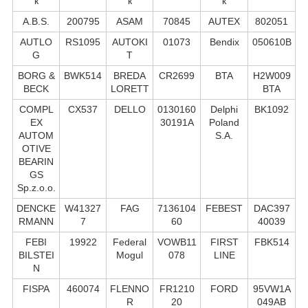
к
к
к
A.B.S.
200795
ASAM
70845
AUTEX
802051
AUTLO
RS1095
AUTOKI
01073
Bendix
050610B
G
T
BORG &
BWK514
BREDA
CR2699
BTA
H2W009
BECK
LORETT
BTA
COMPL
CX537
DELLO
0130160
Delphi
BK1092
EX
30191A
Poland
AUTOM
S.А.
OTIVE
BEARIN
GS
Sp.z.o.o.
DENCKE
W41327
FAG
7136104
FEBEST
DAC397
RMANN
7
60
40039
FEBI
19922
Federal
VOWB11
FIRST
FBK514
BILSTEI
Mogul
078
LINE
N
FISPA
460074
FLENNO
FR1210
FORD
95VW1A
R
20
049AB