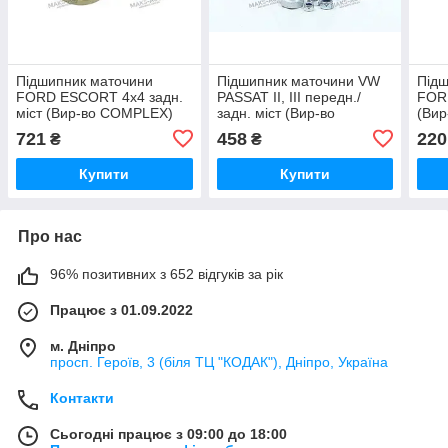
Підшипник маточини
Підшипник маточини VW
Підш
FORD ESCORT 4x4 задн.
PASSAT II, III передн./
FORD
міст (Вир-во COMPLEX)
задн. міст (Вир-во
(Ви
CX025 UA46
COMPLEX) CX085 UA46
UA4
721
458
220
₴
₴
Купити
Купити
Про нас
96% позитивних з 652 відгуків за рік
Працює з 01.09.2022
м. Дніпро
просп. Героїв, 3 (біля ТЦ "КОДАК"), Дніпро, Україна
Контакти
Сьогодні працює з 09:00 до 18:00