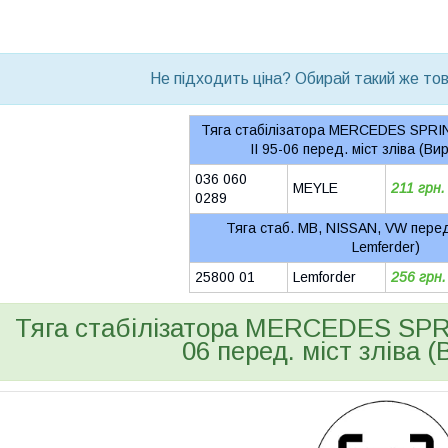
bvd_ggl
Не підходить ціна? Обирай такий же това
Тяга стабілізатора MERCEDES SPRI
II 95-06 перед. міст зліва (В
036 060
MEYLE
211 грн.
0289
Тяга стаб. MB, NISSAN, VW перед
Lemferder)
25800 01
Lemforder
256 грн.
Тяга стабілізатора MERCEDES SPRI
06 перед. міст зліва (