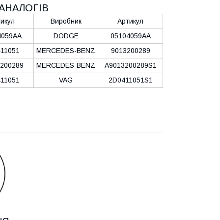
АНАЛОГІВ
икул
Виробник
Артикул
4059AA
DODGE
05104059AA
11051
MERCEDES-BENZ
9013200289
200289
MERCEDES-BENZ
A9013200289S1
11051
VAG
2D0411051S1