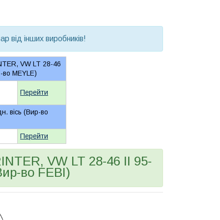
р від інших виробників!
NTER, VW LT 28-46
ир-во MEYLE)
Перейти
н. вісь (Вир-во
Перейти
NTER, VW LT 28-46 II 95-
Вир-во FEBI)