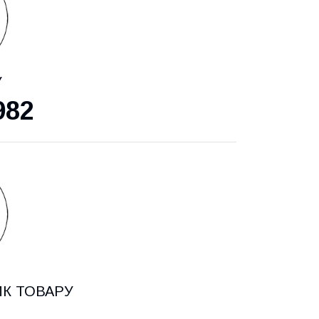
У
982
ИК ТОВАРУ