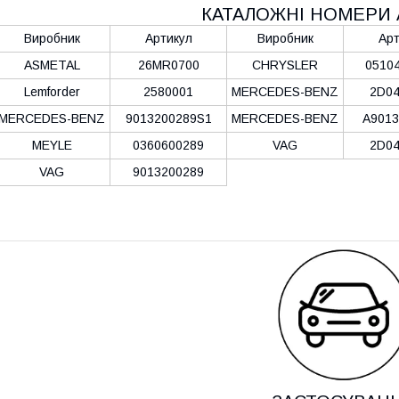
КАТАЛОЖНІ НОМЕРИ 
Виробник
Артикул
Виробник
Арт
ASMETAL
26MR0700
CHRYSLER
0510
Lemforder
2580001
MERCEDES-BENZ
2D04
MERCEDES-BENZ
9013200289S1
MERCEDES-BENZ
A9013
MEYLE
0360600289
VAG
2D04
VAG
9013200289