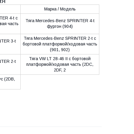
НЯ
Марка / Модель
ER 4-t c
Тяга Mercedes-Benz SPRINTER 4-t
вая часть
фургон (904)
Тяга Mercedes-Benz SPRINTER 2-t c
NTER 3-t
бортовой платформой/ходовая часть
(901, 902)
Тяга VW LT 28-46 II c бортовой
NTER 2-t
платформой/ходовая часть (2DC,
2DF, 2
ус (2DB,