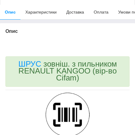
Опис
Характеристики
Доставка
Оплата
Умови п
Опис
bvd_ggl
ШРУС
зовніш. з пильником
RENAULT KANGOO (вір-во
Cifam)