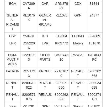
BGA
CV7309
CAR
GRN379
CDX
31544
A
0K
GENER
RE1075
GENER
RE1075
GKN
24377
AL
K
AL
RICAMB
RICAMB
I
I
GSP
250401
IPD
312904
LOBRO
304689
LPR
DS5220
LPR
KRN772
Metelli
151670
6
ODM-
1229198
OPEN
CVJ5743
PASCAL
G1R039
MULTIP
3
PARTS
10
PC
ARTS
PATRON
PCV173
PROFIT
2710167
RENAUL
8200262
3
0
T
868
RENAUL
8200613
RENAUL
8200571
RENAUL
8200534
T
822
T
880
T
635
RENAUL
8200571
RENAUL
8200262
RENAUL
8200274
T
876
T
686
T
161
SKF
VKJC81
SKF
VKJA598
Stellox
1501821