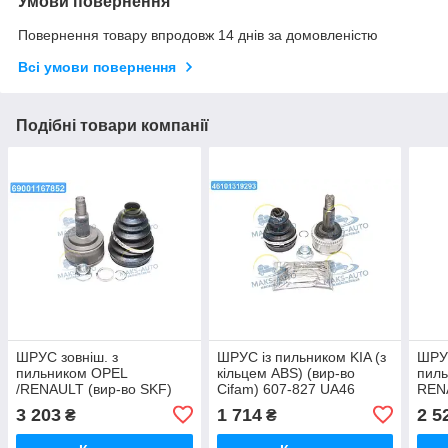
Умови повернення
Повернення товару впродовж 14 днів за домовленістю
Всі умови повернення
Подібні товари компанії
ШРУС зовніш. з
ШРУС із пильником KIA (з
ШРУС
пильником OPEL
кільцем ABS) (вир-во
пиль
/RENAULT (вир-во SKF)
Cifam) 607-827 UA46
REN
VKJA 3040 UA56
16-1
3 203
1 714
2 5
₴
₴