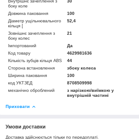
Внутрішнє зачеплення з
30
боку коле
Довжина паковання
100
Діаметр ущільнювального
52,4
кільця [
Зовнішнє зачеплення з
21
боку колес
Імпортований
Да
Код товару
4629981636
Кількість зубців кільця ABS
44
Сторона встановлення
збоку колеса
Ширина паковання
100
код УКТЗЕД
8708509998
механічно оброблений
з нарізкою/виїмкою у
внутрішній частині
Приховати
Умови доставки
Доставка здійснюється тільки по передоплаті.