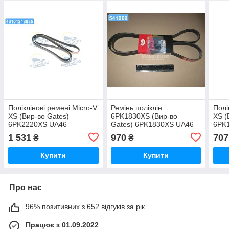
Поліклінові ремені Micro-V
Ремінь поліклін.
Полі
XS (Вир-во Gates)
6PK1830XS (Вир-во
XS (
6PK2220XS UA46
Gates) 6PK1830XS UA46
6PK
1 531
970
707
₴
₴
Купити
Купити
Про нас
96% позитивних з 652 відгуків за рік
Працює з 01.09.2022