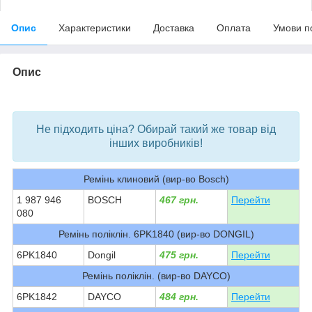
Опис
Характеристики
Доставка
Оплата
Умови п
Опис
bvd_ggl
Не підходить ціна? Обирай такий же товар від
інших виробників!
Ремінь клиновий (вир-во Bosch)
1 987 946
BOSCH
467 грн.
Перейти
080
Ремінь поліклін. 6PK1840 (вир-во DONGIL)
6PK1840
Dongil
475 грн.
Перейти
Ремінь поліклін. (вир-во DAYCO)
6PK1842
DAYCO
484 грн.
Перейти