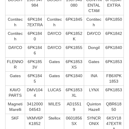
984
080
ENTAL
EXTRA
CTAM
Contitec
6PK184
Contitec
6PK1845
Contitec
6PK1850
h
7EXTRA
h
h
Contitec
6PK184
DAYCO
6PK1852
DAYCO
6PK1842
h
0
K
DAYCO
6PK184
DAYCO
6PK1855
Dongil
6PK1840
6
FLENNO
6PK185
Gates
6PK1853
Gates
6PK1853
R
3V
XS
Gates
6PK184
Gates
6PK1840
INA
FB6XPK
5
1853
KAVO
DMV104
LUCAS
6PK1853
LYNX
6PK1853
PARTS
4
XL
Magneti
3412000
MILES
AD1551
Quinton
QBR618
Marelli
04543
9
Hazell
50
SKF
VKMV6P
Stellox
0601856
SYNCR
6KSY18
K1852
SX
ONIX
47EXTR
A