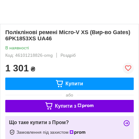
Поліклінові ремені Micro-V XS (Вир-во Gates)
6PK1853XS UA46
В наявності
Код: 46101218826-omg
Роздріб
1 301
₴
Купити
або
Купити з
Що таке купити з Пром?
Замовлення під захистом