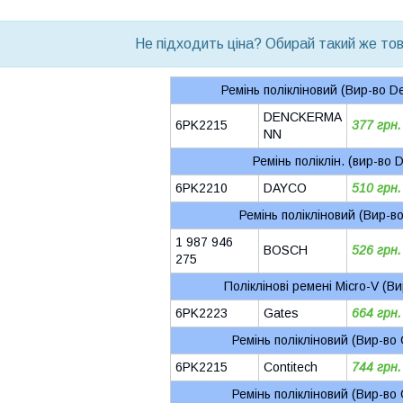
bvd_ggl
Не підходить ціна? Обирай такий же това
Ремінь полікліновий (Вир-во 
DENCKERMA
6PK2215
377 грн.
NN
Ремінь поліклін. (вир-во
6PK2210
DAYCO
510 грн.
Ремінь полікліновий (Вир-
1 987 946
BOSCH
526 грн.
275
Поліклінові ремені Micro-V (В
6PK2223
Gates
664 грн.
Ремінь полікліновий (Вир-во 
6PK2215
Contitech
744 грн.
Ремінь полікліновий (Вир-во 