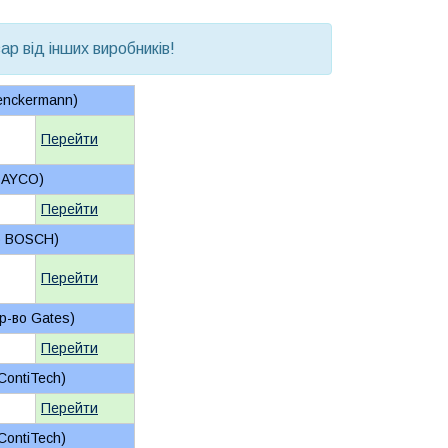
р від інших виробників!
Denckermann)
Перейти
 DAYCO)
Перейти
во BOSCH)
Перейти
ир-во Gates)
Перейти
ContiTech)
Перейти
ContiTech)