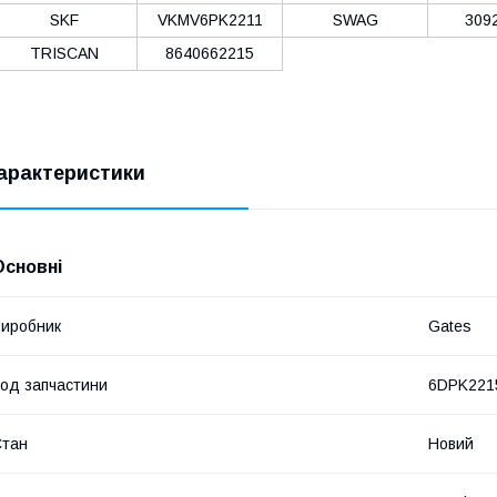
SKF
VKMV6PK2211
SWAG
309
TRISCAN
8640662215
арактеристики
Основні
иробник
Gates
од запчастини
6DPK221
Стан
Новий