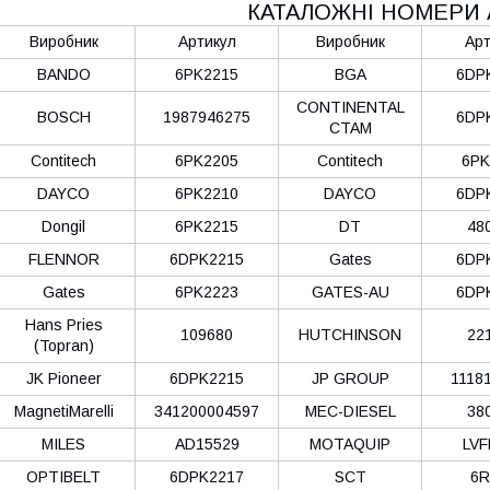
КАТАЛОЖНІ НОМЕРИ 
Виробник
Артикул
Виробник
Арт
BANDO
6PK2215
BGA
6DP
CONTINENTAL
BOSCH
1987946275
6DP
CTAM
Contitech
6PK2205
Contitech
6PK
DAYCO
6PK2210
DAYCO
6DP
Dongil
6PK2215
DT
48
FLENNOR
6DPK2215
Gates
6DP
Gates
6PK2223
GATES-AU
6DP
Hans Pries
109680
HUTCHINSON
22
(Topran)
JK Pioneer
6DPK2215
JP GROUP
1118
MagnetiMarelli
341200004597
MEC-DIESEL
38
MILES
AD15529
MOTAQUIP
LVF
OPTIBELT
6DPK2217
SCT
6R