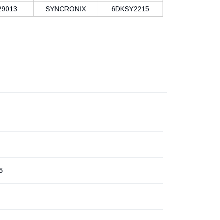
29013
SYNCRONIX
6DKSY2215
5