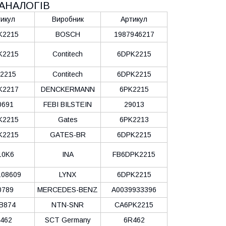
АНАЛОГІВ
икул
Виробник
Артикул
K2215
BOSCH
1987946217
K2215
Contitech
6DPK2215
2215
Contitech
6DPK2215
K2217
DENCKERMANN
6PK2215
0691
FEBI BILSTEIN
29013
K2215
Gates
6PK2213
K2215
GATES-BR
6DPK2215
10K6
INA
FB6DPK2215
108609
LYNX
6DPK2215
0789
MERCEDES-BENZ
A0039933396
B874
NTN-SNR
CA6PK2215
462
SCT Germany
6R462