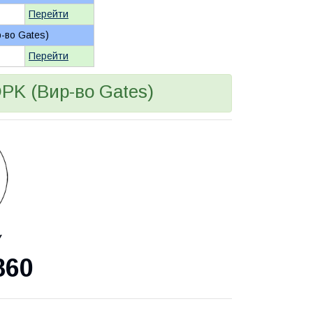
Перейти
р-во Gates)
Перейти
DPK (Вир-во Gates)
У
860