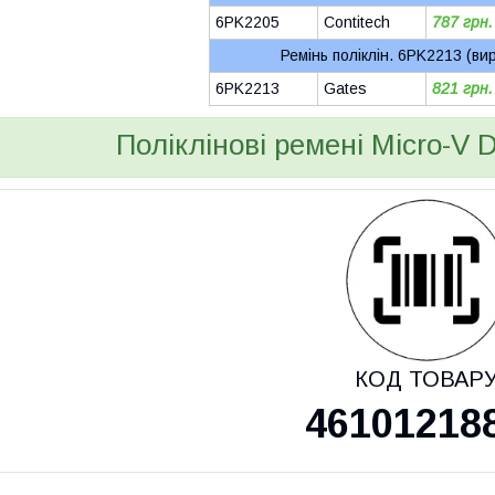
6PK2205
Contitech
787 грн.
Ремінь поліклін. 6PK2213 (ви
6PK2213
Gates
821 грн.
Поліклінові ремені Micro-V 
КОД ТОВАР
46101218