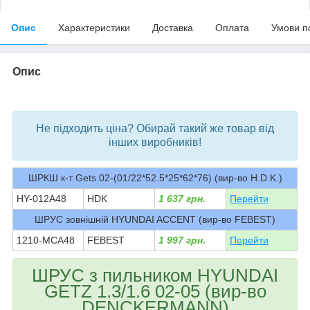
Опис
Характеристики
Доставка
Оплата
Умови п
Опис
bvd_ggl
Не підходить ціна? Обирай такий же товар від
інших виробників!
ШРКШ к-т Gets 02-(01/22*52.5*25*62*76) (вир-во H.D.K.)
HY-012A48
HDK
1 637 грн.
Перейти
ШРУС зовнішній HYUNDAI ACCENT (вир-во FEBEST)
1210-MCA48
FEBEST
1 997 грн.
Перейти
ШРУС з пильником HYUNDAI
GETZ 1.3/1.6 02-05 (вир-во
DENCKERMANN)