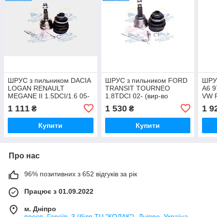
ШРУС з пильником DACIA
ШРУС з пильником FORD
ШРУ
LOGAN RENAULT
TRANSIT TOURNEO
A6 
MEGANE II 1.5DCI/1.6 05-
1.8TDCI 02- (вир-во
VW P
(вир-во DENCKERMANN)
DENCKERMANN) C120534
DEN
1 111
1 530
1 9
₴
₴
C120219 UA46
UA46
UA4
Купити
Купити
Про нас
96% позитивних з 652 відгуків за рік
Працює з 01.09.2022
м. Дніпро
просп. Героїв, 3 (біля ТЦ "КОДАК"), Дніпро, Україна