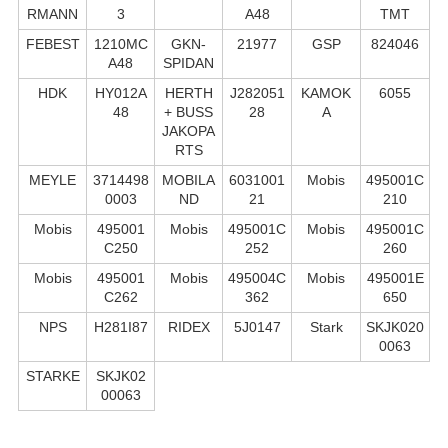
RMANN
3
A48
TMT
FEBEST
1210MC
GKN-
21977
GSP
824046
A48
SPIDAN
HDK
HY012A
HERTH
J282051
KAMOK
6055
48
+ BUSS
28
A
JAKOPA
RTS
MEYLE
3714498
MOBILA
6031001
Mobis
495001C
0003
ND
21
210
Mobis
495001
Mobis
495001C
Mobis
495001C
C250
252
260
Mobis
495001
Mobis
495004C
Mobis
495001E
C262
362
650
NPS
H281I87
RIDEX
5J0147
Stark
SKJK020
0063
STARKE
SKJK02
00063