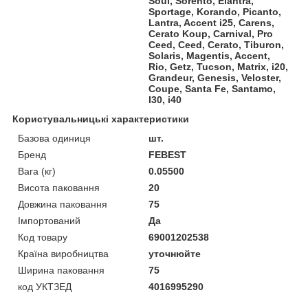
Soul, Sorento, Elantra,
Sportage, Korando, Picanto,
Lantra, Accent i25, Carens,
Cerato Koup, Carnival, Pro
Ceed, Ceed, Cerato, Tiburon,
Solaris, Magentis, Accent,
Rio, Getz, Tucson, Matrix, i20,
Grandeur, Genesis, Veloster,
Coupe, Santa Fe, Santamo,
I30, i40
Користувальницькі характеристики
Базова одиниця
шт.
Бренд
FEBEST
Вага (кг)
0.05500
Висота паковання
20
Довжина паковання
75
Імпортований
Да
Код товару
69001202538
Країна виробництва
уточнюйте
Ширина паковання
75
код УКТЗЕД
4016995290