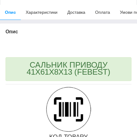
Опис
Характеристики
Доставка
Оплата
Умови п
Опис
bvd_ggl
САЛЬНИК ПРИВОДУ
41X61X8X13 (FEBEST)
КОД ТОВАРУ