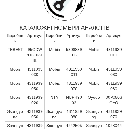
КАТАЛОЖНІ НОМЕРИ АНАЛОГІВ
Виробни
Артикул
Виробни
Артикул
Виробни
Артикул
к
к
к
FEBEST
95GDW
Mobis
5306839
Mobis
4311939
4161081
002
010
3L
Mobis
4311939
Mobis
4311939
Mobis
4311939
030
011
060
Mobis
4311939
Mobis
4311939
Mobis
4311939
050
070
080
Mobis
4311939
NTY
NUPHY0
Oyodo
30P0503
020
02
OYO
Ssangyo
4311939
Ssangyo
4311939
Ssangyo
4311939
ng
050
ng
080
ng
070
Ssangyo
4311939
Ssangyo
4242505
Ssangyo
1028044