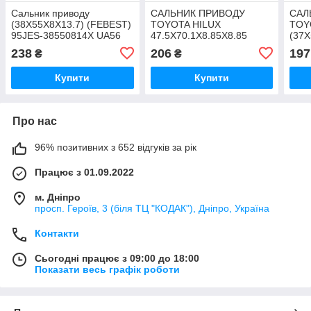
Сальник приводу
САЛЬНИК ПРИВОДУ
САЛ
(38X55X8X13.7) (FEBEST)
TOYOTA HILUX
TOY
95JES-38550814X UA56
47.5X70.1X8.85X8.85
(37X
(FEBEST) 95FDY-
FEB
238
206
197
₴
₴
49700909C UA56
375
Купити
Купити
Про нас
96% позитивних з 652 відгуків за рік
Працює з 01.09.2022
м. Дніпро
просп. Героїв, 3 (біля ТЦ "КОДАК"), Дніпро, Україна
Контакти
Сьогодні працює з 09:00 до 18:00
Показати весь графік роботи