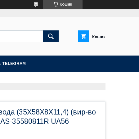
Кошик
Кошик
В TELEGRAM
ода (35X58X8X11,4) (вир-во
AS-35580811R UA56