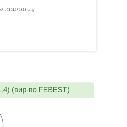
од:
46101274318-omg
,4) (вир-во FEBEST)