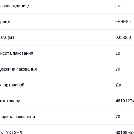
азова одиниця
шт.
Бренд
FEBEST
ага (кг)
0.05000
исота паковання
10
овжина паковання
70
мпортований
Да
од товару
4610127
ирина паковання
70
код УКТЗЕД
4016995