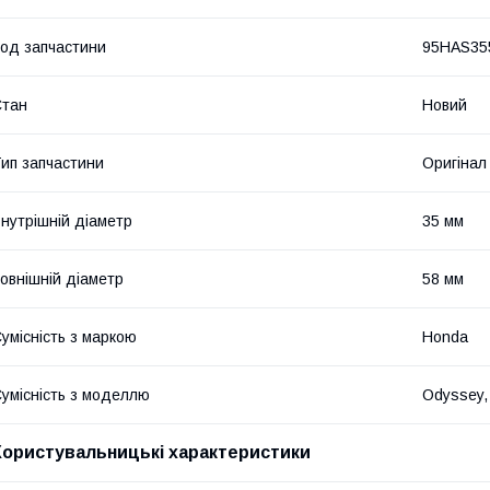
од запчастини
95HAS35
Стан
Новий
ип запчастини
Оригінал
нутрішній діаметр
35 мм
овнішній діаметр
58 мм
умісність з маркою
Honda
умісність з моделлю
Odyssey, 
Користувальницькі характеристики