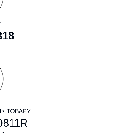
У
318
ИК ТОВАРУ
0811R