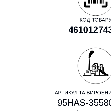
КОД ТОВАР
46101274
АРТИКУЛ ТА ВИРОБН
95HAS-3558