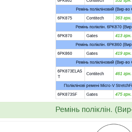
6PK862
Contitech
352 грн.
Ремінь полікліновий (Вир-во 
6PK875
Contitech
363 грн.
Ремінь поліклін. 6PK870 (Вир
6PK870
Gates
413 грн.
Ремінь поліклін. 6PK860 (Вир
6PK860
Gates
419 грн.
Ремінь полікліновий (Вир-во 
6PK873ELAS
Contitech
461 грн.
T
Поліклінові ремені Micro-V StretchF
6PK873SF
Gates
475 грн.
Ремінь поліклін. (Ви