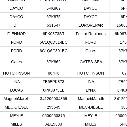
DAYCO
6PK862
DAYCO
6P
DAYCO
6PK875
DAYCO
6P
DT
631547
EUROREPAR
1606
FLENNOR
6PK0873ST
Fomar Roulunds
6K087
FORD
6C1Q6D314BC
FORD
146
FORD
6C1Q6C301BC
Gates
6PK
Gates
6PK860
GATES-SEA
6PK
HUTCHINSON
864K6
HUTCHINSON
87
INA
FB6EPK873
INA
FB6
LUCAS
6PK0873EL
LYNX
6PK0
MagnetiMarelli
341200004369
MagnetiMarelli
34120
MEC-DIESEL
295645
MEC-DIESEL
38
MEYLE
0500060875
MEYLE
05000
MILES
AD15303
MILES
6PK