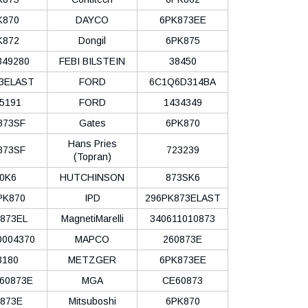
K870
DAYCO
6PK873EE
K872
Dongil
6PK875
349280
FEBI BILSTEIN
38450
3ELAST
FORD
6C1Q6D314BA
5191
FORD
1434349
873SF
Gates
6PK870
Hans Pries
873SF
723239
(Topran)
0K6
HUTCHINSON
873SK6
PK870
IPD
296PK873ELAST
873EL
MagnetiMarelli
340611010873
0004370
MAPCO
260873E
3180
METZGER
6PK873EE
60873E
MGA
CE60873
873E
Mitsuboshi
6PK870