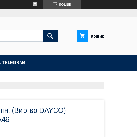
Кошик
Кошик
В TELEGRAM
лін. (Вир-во DAYCO)
A46