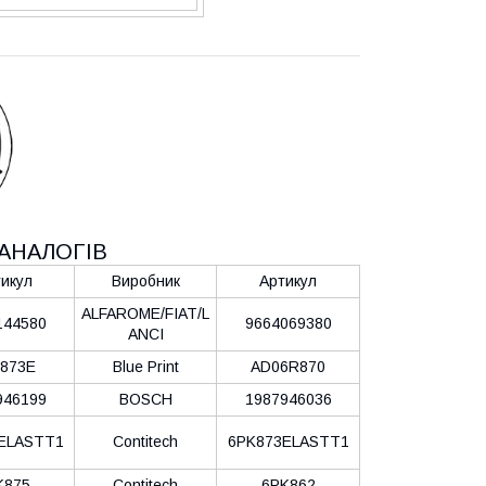
АНАЛОГІВ
икул
Виробник
Артикул
ALFAROME/FIAT/L
144580
9664069380
ANCI
873E
Blue Print
AD06R870
946199
BOSCH
1987946036
ELASTT1
Contitech
6PK873ELASTT1
K875
Contitech
6PK862