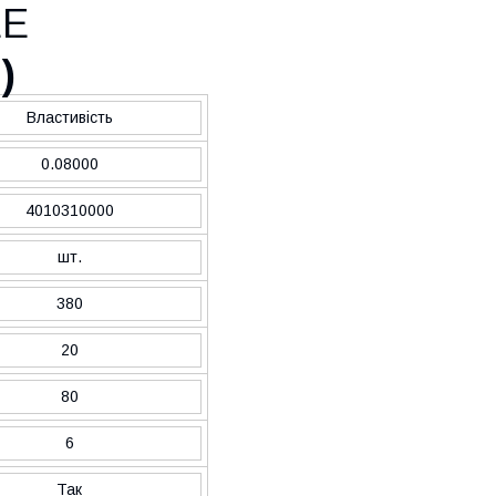
EE
O
)
Властивість
0.08000
4010310000
шт.
380
20
80
6
Так