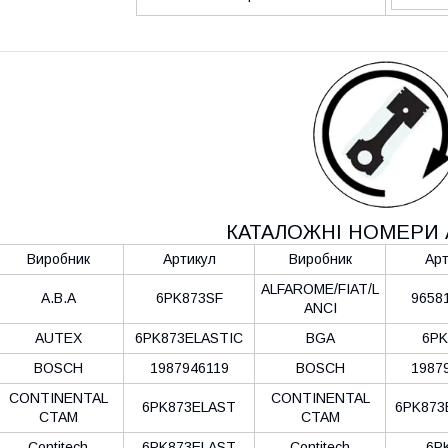
КАТАЛОЖНІ НОМЕРИ 
Виробник
Артикул
Виробник
Арт
ALFAROME/FIAT/L
A.B.A
6PK873SF
9658
ANCI
AUTEX
6PK873ELASTIC
BGA
6PK
BOSCH
1987946119
BOSCH
1987
CONTINENTAL
CONTINENTAL
6PK873ELAST
6PK873
CTAM
CTAM
Contitech
6PK873ELAST
Contitech
6P