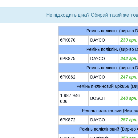
bvd_ggl
Не підходить ціна? Обирай такий же това
Ремінь поліклін. (вир-во
6PK870
DAYCO
239 грн.
Ремінь поліклін. (вир-во
6PK875
DAYCO
242 грн.
Ремінь поліклін. (вир-во
6PK862
DAYCO
247 грн.
Ремінь п-клиновий 6pk858 (Ви
1 987 946
BOSCH
248 грн.
036
Ремінь полікліновий (Вир-
6PK872
DAYCO
257 грн.
Ремінь полікліновий (Вир-во 