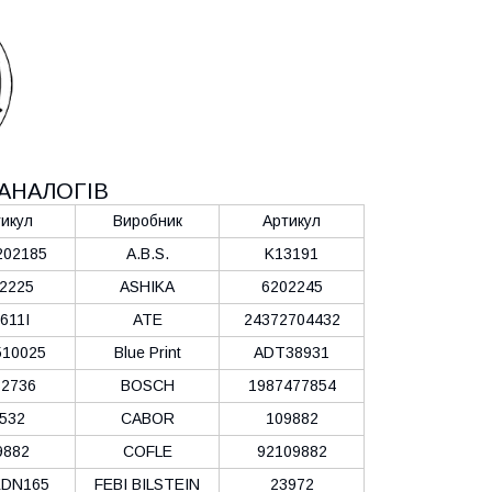
АНАЛОГІВ
икул
Виробник
Артикул
202185
A.B.S.
K13191
2225
ASHIKA
6202245
611I
ATE
24372704432
10025
Blue Print
ADT38931
2736
BOSCH
1987477854
532
CABOR
109882
9882
COFLE
92109882
KDN165
FEBI BILSTEIN
23972