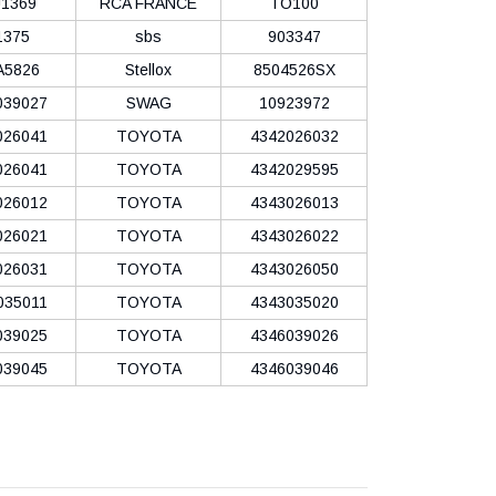
1369
RCA FRANCE
TO100
1375
sbs
903347
A5826
Stellox
8504526SX
039027
SWAG
10923972
026041
TOYOTA
4342026032
026041
TOYOTA
4342029595
026012
TOYOTA
4343026013
026021
TOYOTA
4343026022
026031
TOYOTA
4343026050
035011
TOYOTA
4343035020
039025
TOYOTA
4346039026
039045
TOYOTA
4346039046