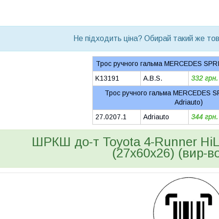
bvd_ggl
Не підходить ціна? Обирай такий же това
Трос ручного гальма MERCEDES SPRI
K13191
A.B.S.
332 грн.
Трос ручного гальма MERCEDES S
Adriauto)
27.0207.1
Adriauto
344 грн.
ШРКШ до-т Toyota 4-Runner HiL
(27x60x26) (вир-во