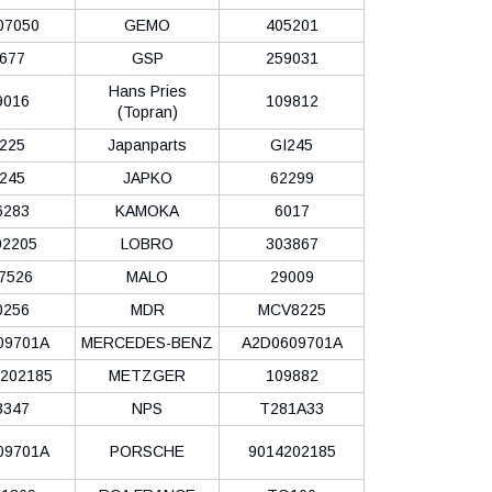
07050
GEMO
405201
677
GSP
259031
Hans Pries
9016
109812
(Topran)
225
Japanparts
GI245
245
JAPKO
62299
6283
KAMOKA
6017
2205
LOBRO
303867
7526
MALO
29009
0256
MDR
MCV8225
09701A
MERCEDES-BENZ
A2D0609701A
202185
METZGER
109882
3347
NPS
T281A33
09701A
PORSCHE
9014202185