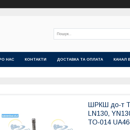
РО НАС
КОНТАКТИ
ДОСТАВКА ТА ОПЛАТА
КАНАЛ 
ШРКШ до-т To
LN130, YN130
TO-014 UA46