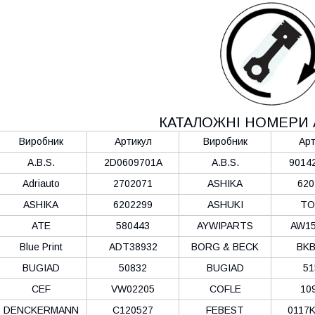
КАТАЛОЖНІ НОМЕРИ 
Виробник
Артикул
Виробник
Арт
A.B.S.
2D0609701A
A.B.S.
9014
Adriauto
2702071
ASHIKA
620
ASHIKA
6202299
ASHUKI
TO
ATE
580443
AYWIPARTS
AW15
Blue Print
ADT38932
BORG & BECK
BKB
BUGIAD
50832
BUGIAD
51
CEF
VW02205
COFLE
10
DENCKERMANN
C120527
FEBEST
0117