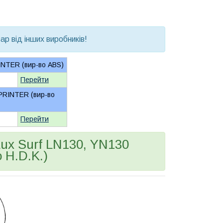
р від інших виробників!
NTER (вир-во ABS)
Перейти
PRINTER (вир-во
Перейти
ux Surf LN130, YN130
 H.D.K.)