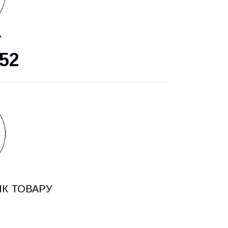
У
52
ИК ТОВАРУ