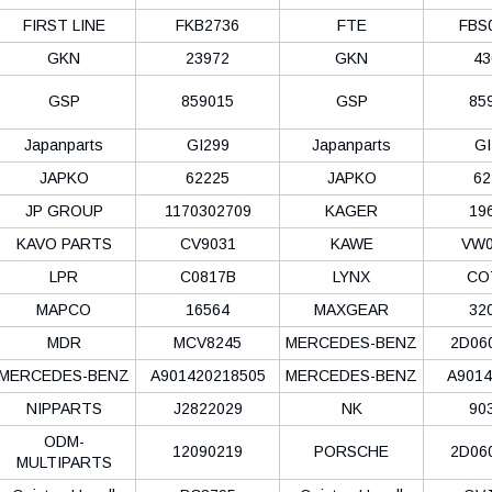
FIRST LINE
FKB2736
FTE
FBS
GKN
23972
GKN
43
GSP
859015
GSP
85
Japanparts
GI299
Japanparts
GI
JAPKO
62225
JAPKO
62
JP GROUP
1170302709
KAGER
19
KAVO PARTS
CV9031
KAWE
VW0
LPR
C0817B
LYNX
CO
MAPCO
16564
MAXGEAR
32
MDR
MCV8245
MERCEDES-BENZ
2D06
MERCEDES-BENZ
A901420218505
MERCEDES-BENZ
A9014
NIPPARTS
J2822029
NK
90
ODM-
12090219
PORSCHE
2D06
MULTIPARTS