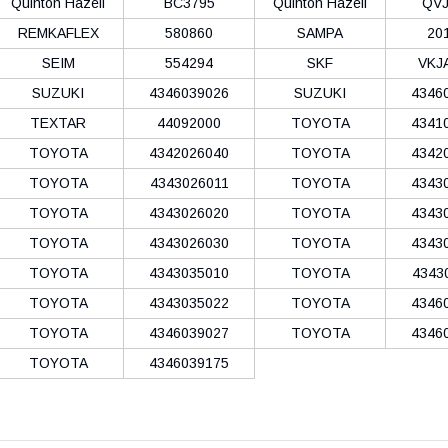
Quinton Hazell
BC3795
Quinton Hazell
QVJ
REMKAFLEX
580860
SAMPA
20
SEIM
554294
SKF
VKJ
SUZUKI
4346039026
SUZUKI
4346
TEXTAR
44092000
TOYOTA
4341
TOYOTA
4342026040
TOYOTA
4342
TOYOTA
4343026011
TOYOTA
4343
TOYOTA
4343026020
TOYOTA
4343
TOYOTA
4343026030
TOYOTA
4343
TOYOTA
4343035010
TOYOTA
4343
TOYOTA
4343035022
TOYOTA
4346
TOYOTA
4346039027
TOYOTA
4346
TOYOTA
4346039175