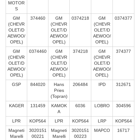
MOTOR
S
GM
374460
GM
0374218
GM
0374377
(CHEVR
(CHEVR
(CHEVR
OLET/D
OLET/D
OLET/D
AEWOO/
AEWOO/
AEWOO/
OPEL)
OPEL)
OPEL)
GM
0374460
GM
374218
GM
374377
(CHEVR
(CHEVR
(CHEVR
OLET/D
OLET/D
OLET/D
AEWOO/
AEWOO/
AEWOO/
OPEL)
OPEL)
OPEL)
GSP
844020
Hans
206484
IPD
312671
Pries
(Topran)
KAGER
131459
KAMOK
6036
LOBRO
304596
A
LPR
KOP564
LPR
KOP564
LRP
KOP564
Magneti
3020151
Magneti
3020151
MAPCO
16717
Marelli
00221
Marelli
00223