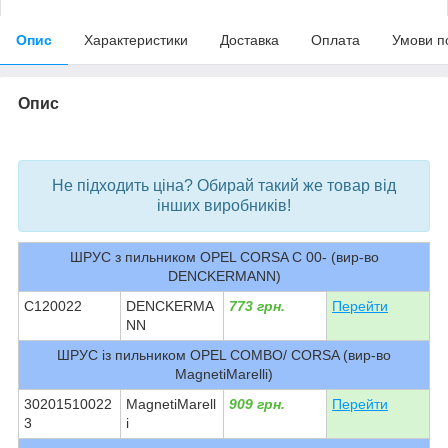
Опис
Характеристики
Доставка
Оплата
Умови п
Опис
bvd_ggl
Не підходить ціна? Обирай такий же товар від
інших виробників!
ШРУС з пильником OPEL CORSA C 00- (вир-во
DENCKERMANN)
C120022
DENCKERMA
773 грн.
Перейти
NN
ШРУС із пильником OPEL COMBO/ CORSA (вир-во
MagnetiMarelli)
30201510022
MagnetiMarell
909 грн.
Перейти
3
i