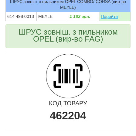
ШРУС зовніш. з пильником OPEL COMBO/ CORSA (вир-во
MEYLE)
614 498 0013
MEYLE
1 182 грн.
Перейти
ШРУС зовніш. з пильником
OPEL (вир-во FAG)
КОД ТОВАРУ
462204