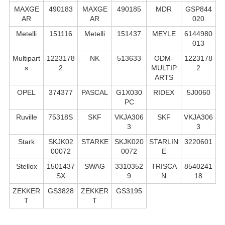
MAXGE
490183
MAXGE
490185
MDR
GSP844
AR
AR
020
Metelli
151116
Metelli
151437
MEYLE
6144980
013
Multipart
1223178
NK
513633
ODM-
1223178
s
2
MULTIP
2
ARTS
OPEL
374377
PASCAL
G1X030
RIDEX
5J0060
PC
Ruville
75318S
SKF
VKJA306
SKF
VKJA306
3
3
Stark
SKJK02
STARKE
SKJK020
STARLIN
3220601
00072
0072
E
Stellox
1501437
SWAG
3310352
TRISCA
8540241
SX
9
N
18
ZEKKER
GS3828
ZEKKER
GS3195
T
T