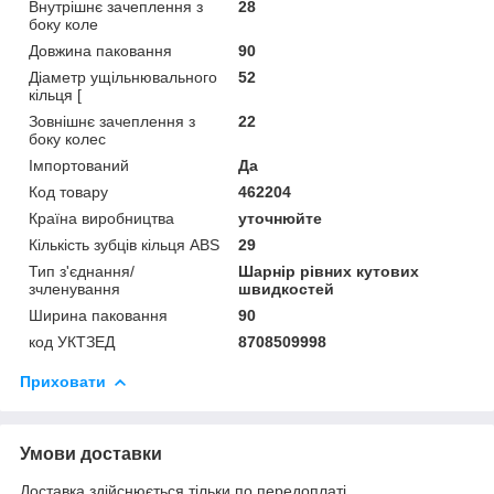
Внутрішнє зачеплення з
28
боку коле
Довжина паковання
90
Діаметр ущільнювального
52
кільця [
Зовнішнє зачеплення з
22
боку колес
Імпортований
Да
Код товару
462204
Країна виробництва
уточнюйте
Кількість зубців кільця ABS
29
Тип з'єднання/
Шарнір рівних кутових
зчленування
швидкостей
Ширина паковання
90
код УКТЗЕД
8708509998
Приховати
Умови доставки
Доставка здійснюється тільки по передоплаті.