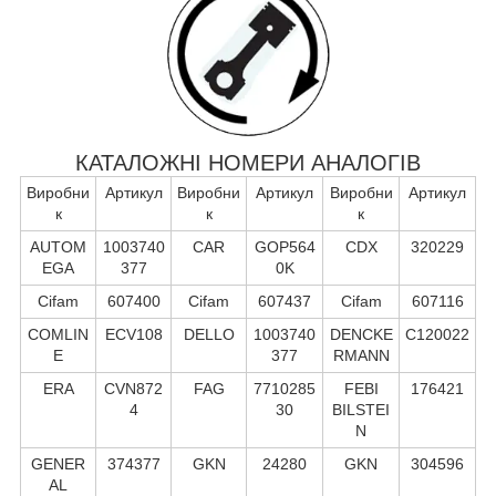
КАТАЛОЖНІ НОМЕРИ АНАЛОГІВ
Виробни
Артикул
Виробни
Артикул
Виробни
Артикул
к
к
к
AUTOM
1003740
CAR
GOP564
CDX
320229
EGA
377
0K
Cifam
607400
Cifam
607437
Cifam
607116
COMLIN
ECV108
DELLO
1003740
DENCKE
C120022
E
377
RMANN
ERA
CVN872
FAG
7710285
FEBI
176421
4
30
BILSTEI
N
GENER
374377
GKN
24280
GKN
304596
AL