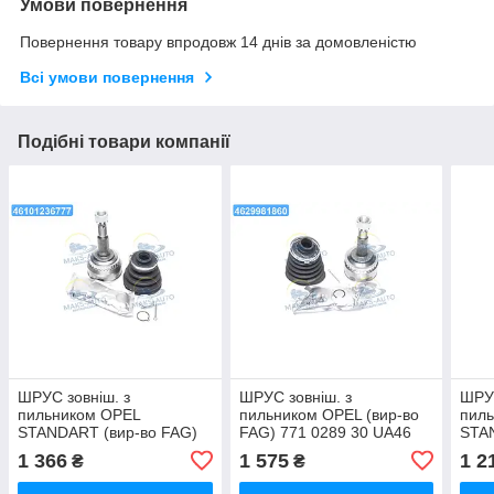
Умови повернення
Повернення товару впродовж 14 днів за домовленістю
Всі умови повернення
Подібні товари компанії
ШРУС зовніш. з
ШРУС зовніш. з
ШРУС
пильником OPEL
пильником OPEL (вир-во
пил
STANDART (вир-во FAG)
FAG) 771 0289 30 UA46
STA
771 0735 30 UA46
771 
1 366
1 575
1 2
₴
₴