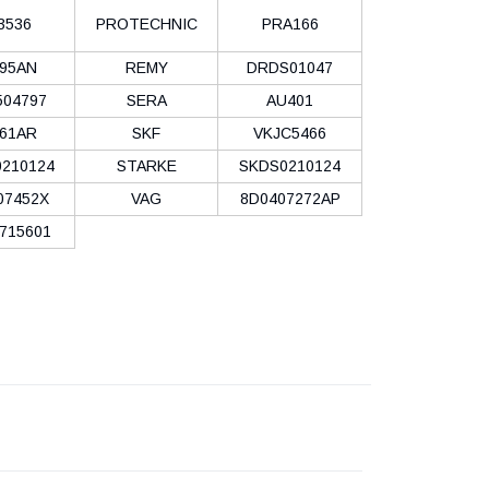
3536
PROTECHNIC
PRA166
95AN
REMY
DRDS01047
504797
SERA
AU401
61AR
SKF
VKJC5466
210124
STARKE
SKDS0210124
07452X
VAG
8D0407272AP
715601