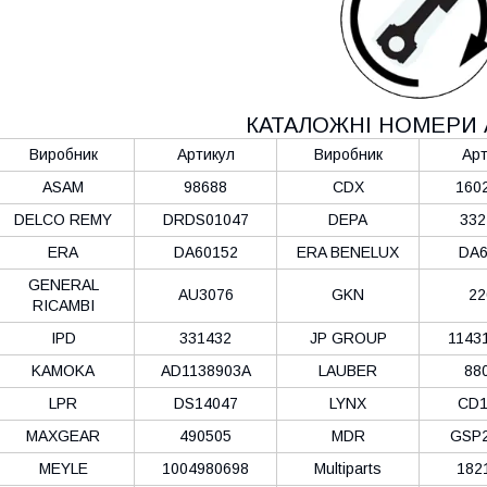
КАТАЛОЖНІ НОМЕРИ 
Виробник
Артикул
Виробник
Арт
ASAM
98688
CDX
160
DELCO REMY
DRDS01047
DEPA
332
ERA
DA60152
ERA BENELUX
DA6
GENERAL
AU3076
GKN
22
RICAMBI
IPD
331432
JP GROUP
1143
KAMOKA
AD1138903A
LAUBER
88
LPR
DS14047
LYNX
CD1
MAXGEAR
490505
MDR
GSP2
MEYLE
1004980698
Multiparts
182