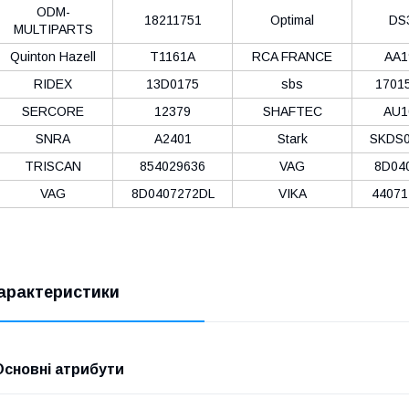
ODM-
18211751
Optimal
DS
MULTIPARTS
Quinton Hazell
T1161A
RCA FRANCE
AA1
RIDEX
13D0175
sbs
1701
SERCORE
12379
SHAFTEC
AU1
SNRA
A2401
Stark
SKDS0
TRISCAN
854029636
VAG
8D04
VAG
8D0407272DL
VIKA
44071
арактеристики
Основні атрибути