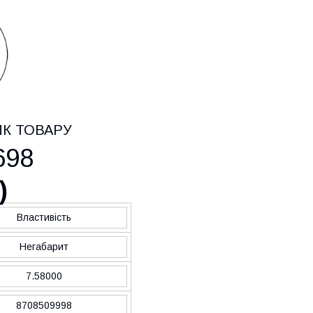
ИК ТОВАРУ
698
)
Властивість
Негабарит
7.58000
8708509998