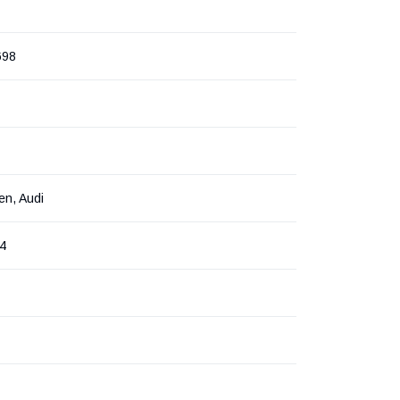
698
en, Audi
A4