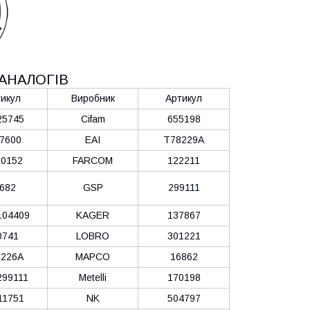
АНАЛОГІВ
икул
Виробник
Артикул
25745
Cifam
655198
7600
EAI
T78229A
0152
FARCOM
122211
682
GSP
299111
104409
KAGER
137867
0741
LOBRO
301221
226A
MAPCO
16862
99111
Metelli
170198
11751
NK
504797