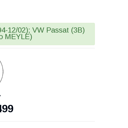
4-12/02); VW Passat (3B)
-во MEYLE)
У
499