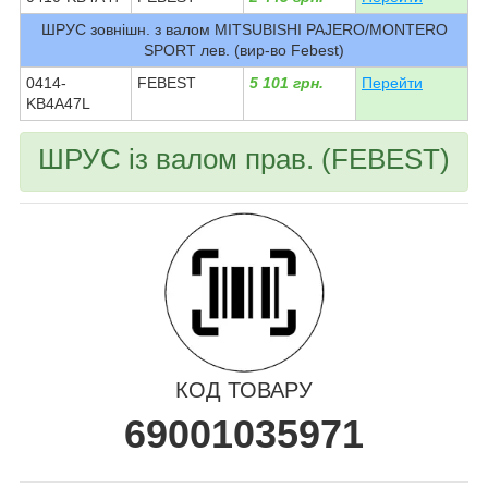
ШРУС зовнішн. з валом MITSUBISHI PAJERO/MONTERO
SPORT лев. (вир-во Febest)
0414-
FEBEST
5 101 грн.
Перейти
KB4A47L
ШРУС із валом прав. (FEBEST)
КОД ТОВАРУ
69001035971