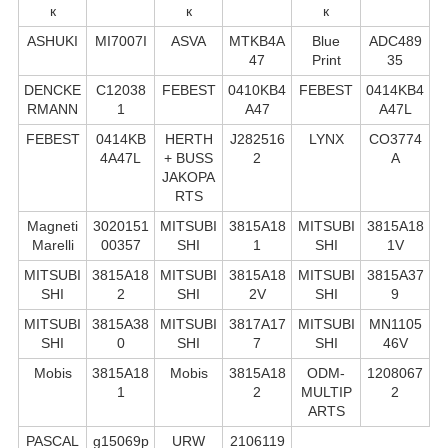
к
к
к
ASHUKI
MI7007I
ASVA
MTKB4A
Blue
ADC489
47
Print
35
DENCKE
C12038
FEBEST
0410KB4
FEBEST
0414KB4
RMANN
1
A47
A47L
FEBEST
0414KB
HERTH
J282516
LYNX
CO3774
4A47L
+ BUSS
2
A
JAKOPA
RTS
Magneti
3020151
MITSUBI
3815A18
MITSUBI
3815A18
Marelli
00357
SHI
1
SHI
1V
MITSUBI
3815A18
MITSUBI
3815A18
MITSUBI
3815A37
SHI
2
SHI
2V
SHI
9
MITSUBI
3815A38
MITSUBI
3817A17
MITSUBI
MN1105
SHI
0
SHI
7
SHI
46V
Mobis
3815A18
Mobis
3815A18
ODM-
1208067
1
2
MULTIP
2
ARTS
PASCAL
g15069p
URW
2106119