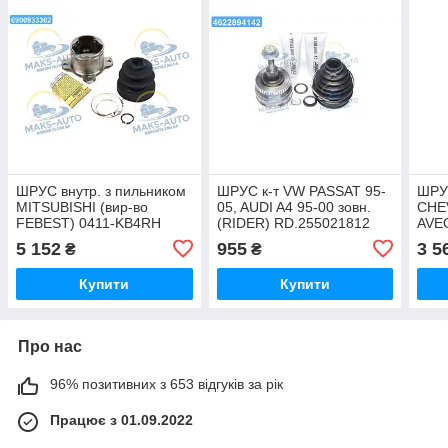
ШРУС внутр. з пильником
ШРУС к-т VW PASSAT 95-
ШРУС
MITSUBISHI (вир-во
05, AUDI A4 95-00 зовн.
CHE
FEBEST) 0411-KB4RH
(RIDER) RD.255021812
AVE
UA46
UA46
1.4-
5 152
955
3 5
₴
₴
J20
Купити
Купити
Про нас
96% позитивних з 653 відгуків за рік
Працює з 01.09.2022