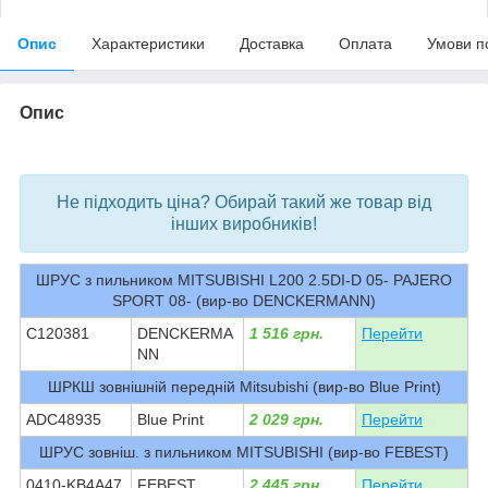
Опис
Характеристики
Доставка
Оплата
Умови п
Опис
bvd_ggl
Не підходить ціна? Обирай такий же товар від
інших виробників!
ШРУС з пильником MITSUBISHI L200 2.5DI-D 05- PAJERO
SPORT 08- (вир-во DENCKERMANN)
C120381
DENCKERMA
1 516 грн.
Перейти
NN
ШРКШ зовнішній передній Mitsubishi (вир-во Blue Print)
ADC48935
Blue Print
2 029 грн.
Перейти
ШРУС зовніш. з пильником MITSUBISHI (вир-во FEBEST)
0410-KB4A47
FEBEST
2 445 грн.
Перейти