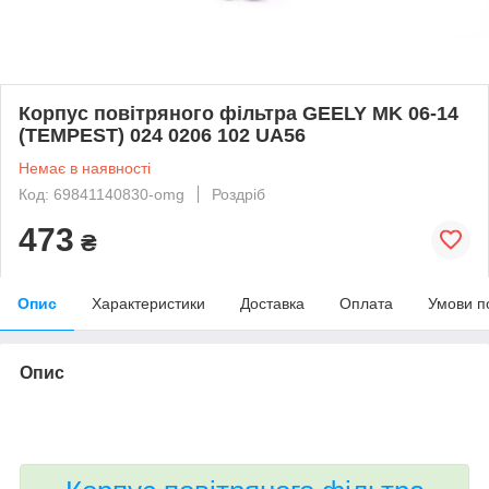
Корпус повітряного фільтра GEELY MK 06-14
(TEMPEST) 024 0206 102 UA56
Немає в наявності
Код: 69841140830-omg
Роздріб
473
₴
Опис
Характеристики
Доставка
Оплата
Умови п
Опис
bvd_ggl