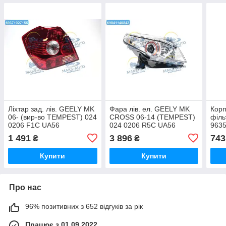
Ліхтар зад. лів. GEELY MK
Фара лів. ел. GEELY MK
Корп
06- (вир-во TEMPEST) 024
CROSS 06-14 (TEMPEST)
філь
0206 F1C UA56
024 0206 R5C UA56
963
1 491
3 896
743
₴
₴
Купити
Купити
Про нас
96% позитивних з 652 відгуків за рік
Працює з 01.09.2022