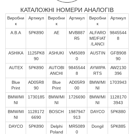
КАТАЛОЖНІ НОМЕРИ АНАЛОГІВ
Виробни
Артикул
Виробни
Артикул
Виробни
Артикул
к
к
к
A.B.A
5PK890
AE
MVB887
ALFARO
9845544
R5
ME/FIAT
8
/LANCI
ASHIKA
1125PK8
ASHUKI
VM5089
AUSTIN
GFB908
90
0
90
AUTEX
5PK890
AUTOBI
9845544
AYWIPA
AW2130
ANCHI
8
RTS
396
Blue
AD05R8
Blue
AD05R9
BMW/MI
1703943
Print
90
Print
00
NI
BMW/MI
1730185
BMW/MI
1726690
BMW/MI
1128170
NI
NI
NI
3943
BMW/MI
1128172
BOSCH
1987947
DAYCO
5PK880
NI
6690
913
DAYCO
5PK890
Delphi
MR5089
Dongil
5PK885
Poland
0