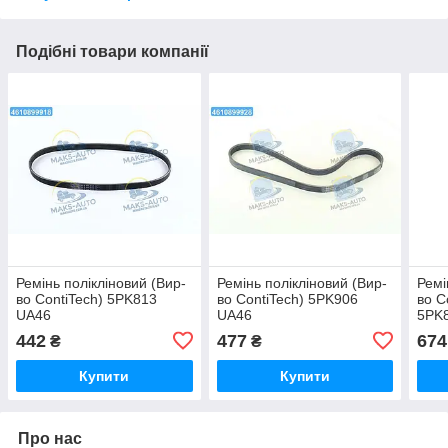
Подібні товари компанії
Ремінь полікліновий (Вир-
Ремінь полікліновий (Вир-
Ремі
во ContiTech) 5PK813
во ContiTech) 5PK906
во C
UA46
UA46
5PK
442
477
674
₴
₴
Купити
Купити
Про нас