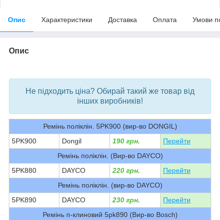
Опис
Характеристики
Доставка
Оплата
Умови п
Опис
bvd_ggl
Не підходить ціна? Обирай такий же товар від
інших виробників!
Ремінь поліклін. 5PK900 (вир-во DONGIL)
5PK900
Dongil
190 грн.
Перейти
Ремінь поліклін. (Вир-во DAYCO)
5PK880
DAYCO
220 грн.
Перейти
Ремінь поліклін. (вир-во DAYCO)
5PK890
DAYCO
230 грн.
Перейти
Ремінь п-клиновий 5pk890 (Вир-во Bosch)