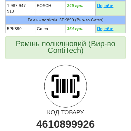
1 987 947
BOSCH
245 грн.
Перейти
913
Ремінь поліклін. 5PK890 (Вир-во Gates)
5PK890
Gates
364 грн.
Перейти
Ремінь полікліновий (Вир-во
ContiTech)
КОД ТОВАРУ
4610899926