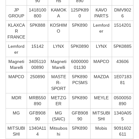
90
rts
890
JP
1418100
KAMOK
125PK89
KAVO
DMV902
GROUP
800
A
0
PARTS
6
KLAXCA
5PK888
KOSHIM
5PK890
Lemford
1514201
R
O
er
FRANCE
Lemford
15142
LYNX
5PK0890
LYNX
5PK0885
er
Magneti
3405110
Magneti
6000000
MAPCO
43606
Marelli
00890
Marelli
01130
MAPCO
250890
MASTE
5PK890
MAZDA
1E07183
R-
PCSMS
81
SPORT
MDR
MRB550
METZG
5PK890
MEYLE
0500050
890
ER
890
MG
GFB908
MG
GFB908
MITSUBI
1340A05
90
(SAIC)
90
SHI
5
MITSUBI
1340A11
Mitsubos
5PK890
Mobis
9091602
SHI
4
hi
611