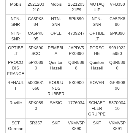
Mobis
2521203
Mobis
2521203
MOTAQ
VFB358
210
21E9
UIP
NTN-
CA5PK8
NTN-
5PK890
NTN-
CA5PK8
SNR
84
SNR
SNR
90
NTN-
CA5PK8
OPEL
4709247
OPTIBE
5PK890
SNR
95
LT
OPTIBE
5PK890
PEMEBL
JAPDV5
PORSC
9991922
LT
SCC
A
PK0890
HE
5950
PROCO
5PK089
Quinton
QBR588
Quinton
QBR589
DIS
0
Hazell
8
Hazell
0
FRANCE
RENAUL
5000681
ROULU
5K0900
ROVER
GFB908
T
668
NDS
90
RUBBER
Ruville
5PK089
SASIC
1776034
SCHAEF
5370004
0
FLER
10
GRUPPE
SCT
5R357
SKF
VKMV5P
SKF
VKMV5P
German
K890
K891