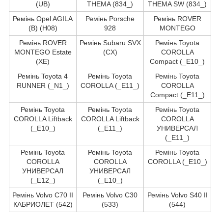
(UB)
THEMA (834_)
THEMA SW (834_)
Ремінь Opel AGILA
Ремінь Porsche
Ремінь ROVER
(B) (H08)
928
MONTEGO
Ремінь ROVER
Ремінь Subaru SVX
Ремінь Toyota
MONTEGO Estate
(CX)
COROLLA
(XE)
Compact (_E10_)
Ремінь Toyota 4
Ремінь Toyota
Ремінь Toyota
RUNNER (_N1_)
COROLLA (_E11_)
COROLLA
Compact (_E11_)
Ремінь Toyota
Ремінь Toyota
Ремінь Toyota
COROLLA Liftback
COROLLA Liftback
COROLLA
(_E10_)
(_E11_)
УНИВЕРСАЛ
(_E11_)
Ремінь Toyota
Ремінь Toyota
Ремінь Toyota
COROLLA
COROLLA
COROLLA (_E10_)
УНИВЕРСАЛ
УНИВЕРСАЛ
(_E12_)
(_E10_)
Ремінь Volvo C70 II
Ремінь Volvo C30
Ремінь Volvo S40 II
КАБРИОЛЕТ (542)
(533)
(544)