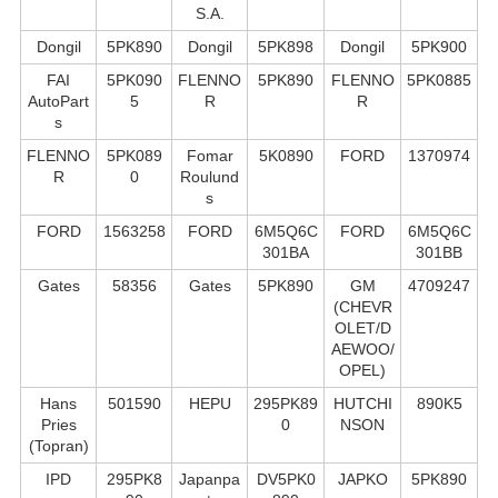
S.А.
Dongil
5PK890
Dongil
5PK898
Dongil
5PK900
FAI
5PK090
FLENNO
5PK890
FLENNO
5PK0885
AutoPart
5
R
R
s
FLENNO
5PK089
Fomar
5K0890
FORD
1370974
R
0
Roulund
s
FORD
1563258
FORD
6M5Q6C
FORD
6M5Q6C
301BA
301BB
Gates
58356
Gates
5PK890
GM
4709247
(CHEVR
OLET/D
AEWOO/
OPEL)
Hans
501590
HEPU
295PK89
HUTCHI
890K5
Pries
0
NSON
(Topran)
IPD
295PK8
Japanpa
DV5PK0
JAPKO
5PK890