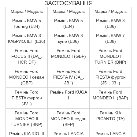
ЗАСТОСУВАННЯ
Марка / Модель
Марка / Модель
Марка / Модель
Ремінь BMW 5
Ремінь BMW 5
Ремінь BMW 3
Touring (E34)
(E34)
(E36)
Ремінь BMW 3
Ремінь BMW 3
Ремінь BMW 7
КАБРИОЛЕТ (E36)
купе (E36)
(E38)
Ремінь Ford
Ремінь Ford
Ремінь Ford
FOCUS II (DA_,
MONDEO I (GBP)
MONDEO I
HCP, DP)
TURNIER (BNP)
Ремінь Ford
Ремінь Ford
Ремінь Ford
MONDEO I седан
FIESTA IV (JA_,
FIESTA фургон
(GBP)
JB_)
(J5_, J3_)
Ремінь Ford
Ремінь Ford KUGA
Ремінь Ford
FIESTA фургон
I
MONDEO II (BAP)
(JV_)
Ремінь Ford
Ремінь Ford
Ремінь KIA
MONDEO II
MONDEO II седан
PICANTO (TA)
TURNIER (BNP)
(BFP)
Ремінь KIA RIO III
Ремінь LANCIA
Ремінь LANCIA