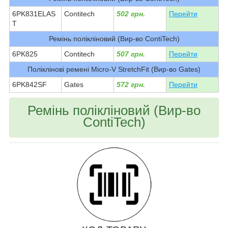
6PK831ELAS
Contitech
502 грн.
Перейти
T
Ремінь полікліновий (Вир-во ContiTech)
6PK825
Contitech
507 грн.
Перейти
Поліклінові ремені Micro-V StretchFit (Вир-во Gates)
6PK842SF
Gates
572 грн.
Перейти
Ремінь полікліновий (Вир-во
ContiTech)