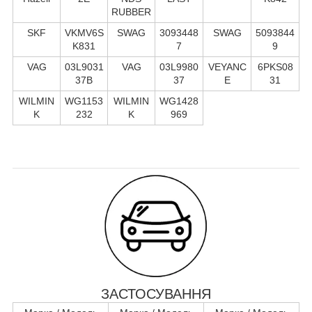
RUBBER
SKF
VKMV6S
SWAG
3093448
SWAG
5093844
K831
7
9
VAG
03L9031
VAG
03L9980
VEYANC
6PKS08
37B
37
E
31
WILMIN
WG1153
WILMIN
WG1428
K
232
K
969
ЗАСТОСУВАННЯ