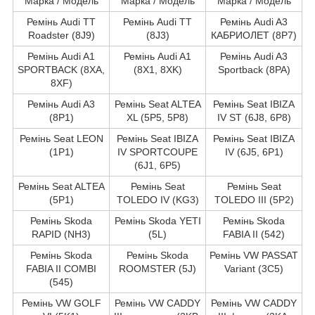
Марка / Модель
Марка / Модель
Марка / Модель
Ремінь Audi TT
Ремінь Audi TT
Ремінь Audi A3
Roadster (8J9)
(8J3)
КАБРИОЛЕТ (8P7)
Ремінь Audi A1
Ремінь Audi A1
Ремінь Audi A3
SPORTBACK (8XA,
(8X1, 8XK)
Sportback (8PA)
8XF)
Ремінь Audi A3
Ремінь Seat ALTEA
Ремінь Seat IBIZA
(8P1)
XL (5P5, 5P8)
IV ST (6J8, 6P8)
Ремінь Seat LEON
Ремінь Seat IBIZA
Ремінь Seat IBIZA
(1P1)
IV SPORTCOUPE
IV (6J5, 6P1)
(6J1, 6P5)
Ремінь Seat ALTEA
Ремінь Seat
Ремінь Seat
(5P1)
TOLEDO IV (KG3)
TOLEDO III (5P2)
Ремінь Skoda
Ремінь Skoda YETI
Ремінь Skoda
RAPID (NH3)
(5L)
FABIA II (542)
Ремінь Skoda
Ремінь Skoda
Ремінь VW PASSAT
FABIA II COMBI
ROOMSTER (5J)
Variant (3C5)
(545)
Ремінь VW GOLF
Ремінь VW CADDY
Ремінь VW CADDY