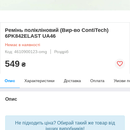
Ремінь полікліновий (Вир-во ContiTech)
6PK842ELAST UA46
Немає в наявності
Код: 4610900123-omg
Роздріб
549
₴
Опис
Характеристики
Доставка
Оплата
Умови п
Опис
bvd_ggl
Не підходить ціна? Обирай такий же товар від
інших виробників!