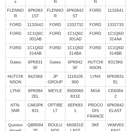
s
N
N
FLENNO
6PK083
FLENNO
6PK0842
FORD
1132641
R
1ST
R
ST
FORD
1132642
FORD
1332732
FORD
1332733
FORD
1C1Q6C
FORD
1C1Q6C
FORD
1C1Q6D
301AB
301AD
314AA
FORD
1C1Q6D
FORD
1C1Q6D
FORD
1C1Q6D
314AB
314BA
314BB
Gates
6PK831
Gates
6PK842
HUTCHI
831SK6
SF
SF
NSON
HUTCHI
842SK6
JP
1118105
LYNX
6PK0831
NSON
GROUP
900
EL
LYNX
6PK084
MEYLE
0500060
MGA
CE6084
2EL
831E
2
NTN-
CA6SPK
OPTIBE
6EPK83
PROCO
6PK0842
SNR
831
LT
1
DIS
ELAST
FRANCE
Quinton
QBR684
ROULU
6K0831E
SKF
VKMV6S
Hazell
2E
NDS
LAST
K842