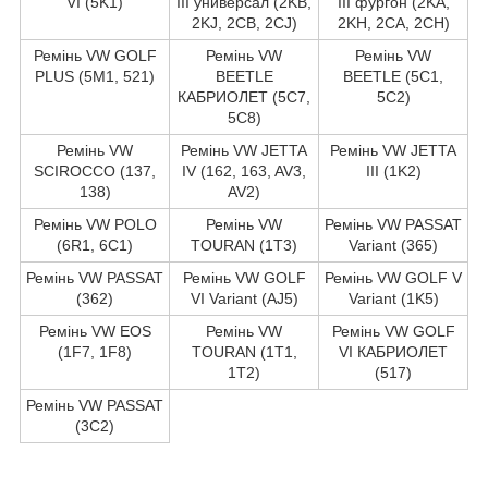
VI (5K1)
III универсал (2KB,
III фургон (2KA,
2KJ, 2CB, 2CJ)
2KH, 2CA, 2CH)
Ремінь VW GOLF
Ремінь VW
Ремінь VW
PLUS (5M1, 521)
BEETLE
BEETLE (5C1,
КАБРИОЛЕТ (5C7,
5C2)
5C8)
Ремінь VW
Ремінь VW JETTA
Ремінь VW JETTA
SCIROCCO (137,
IV (162, 163, AV3,
III (1K2)
138)
AV2)
Ремінь VW POLO
Ремінь VW
Ремінь VW PASSAT
(6R1, 6C1)
TOURAN (1T3)
Variant (365)
Ремінь VW PASSAT
Ремінь VW GOLF
Ремінь VW GOLF V
(362)
VI Variant (AJ5)
Variant (1K5)
Ремінь VW EOS
Ремінь VW
Ремінь VW GOLF
(1F7, 1F8)
TOURAN (1T1,
VI КАБРИОЛЕТ
1T2)
(517)
Ремінь VW PASSAT
(3C2)