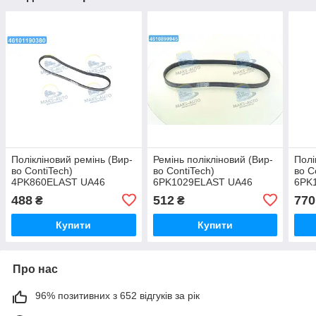
Полікліновий ремінь (Вир-
Ремінь полікліновий (Вир-
Полі
во ContiTech)
во ContiTech)
во C
4PK860ELAST UA46
6PK1029ELAST UA46
6PK
488
512
770
₴
₴
Купити
Купити
Про нас
96% позитивних з 652 відгуків за рік