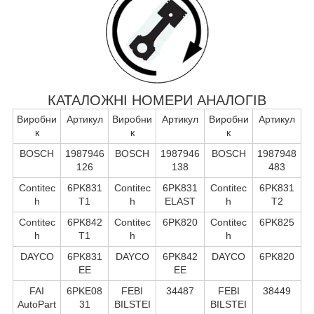
КАТАЛОЖНІ НОМЕРИ АНАЛОГІВ
Виробни
Артикул
Виробни
Артикул
Виробни
Артикул
к
к
к
BOSCH
1987946
BOSCH
1987946
BOSCH
1987948
126
138
483
Contitec
6PK831
Contitec
6PK831
Contitec
6PK831
h
T1
h
ELAST
h
T2
Contitec
6PK842
Contitec
6PK820
Contitec
6PK825
h
T1
h
h
DAYCO
6PK831
DAYCO
6PK842
DAYCO
6PK820
EE
EE
FAI
6PKE08
FEBI
34487
FEBI
38449
AutoPart
31
BILSTEI
BILSTEI