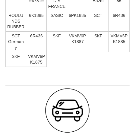
947819
DIS
Hazell
85
FRANCE
ROULU
6K1885
SASIC
6PK1885
SCT
6R436
NDS
RUBBER
SCT
6R436
SKF
VKMV6P
SKF
VKMV6P
German
K1887
K1885
y
SKF
VKMV6P
K1875