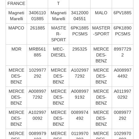
FRANCE
T
Magneti
3406110
Magneti
3412000
MALO
6PV1885
Marelli
01885
Marelli
04551
MAPCO
261885
MASTE
6PK1885
MASTER
6PK1890
R-
PCSMS
-SPORT
PCSMS
SPORT
MDR
MRB561
MEC-
295325
MERCE
8997729
885
DIESEL
DES-
2
BENZ
MERCE
1029977
MERCE
A102997
MERCE
A008997
DES-
292
DES-
7292
DES-
4492
BENZ
BENZ
BENZ
MERCE
A008997
MERCE
A008997
MERCE
A011997
DES-
7292
DES-
9192
DES-
0292
BENZ
BENZ
BENZ
MERCE
A102997
MERCE
0089974
MERCE
0089977
DES-
0092
DES-
492
DES-
292
BENZ
BENZ
BENZ
MERCE
0089979
MERCE
0119970
MERCE
1029970