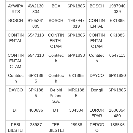
AYWIPA
AW2130
BGA
6PK1885
BOSCH
1987946
RTS
304
039
BOSCH
9105261
BOSCH
1987947
CONTIN
6K1885
885
819
ENTAL
CONTIN
6547113
CONTIN
6PK1885
CONTIN
6K1885
ENTAL
ENTAL
ENTAL
CTAM
CTAM
CONTIN
6547113
Contitec
6PK1893
Contitec
6547113
ENTAL
h
h
CTAM
Contitec
6PK188
Contitec
6K1885
DAYCO
6PK1890
h
5
h
DAYCO
6PK188
Delphi
MR6188
Dongil
6PK1885
5
Poland
5
S.А.
DT
480696
DT
334304
EUROR
1606354
EPAR
480
FEBI
28987
FEBI
28988
FEROD
1885K6
BILSTEI
BILSTEI
O