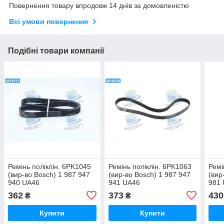
Повернення товару впродовж 14 днів за домовленістю
Всі умови повернення
Подібні товари компанії
Ремінь поліклін. 6PK1045
Ремінь поліклін. 6PK1063
Ремі
(вир-во Bosch) 1 987 947
(вир-во Bosch) 1 987 947
(вир
940 UA46
941 UA46
981
362
373
430
₴
₴
Купити
Купити