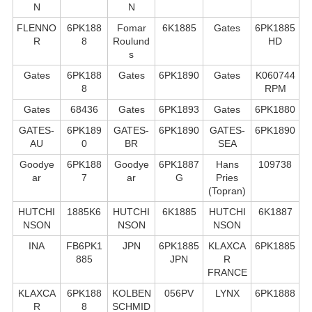
N
N
FLENNO
6PK188
Fomar
6K1885
Gates
6PK1885
R
8
Roulund
HD
s
Gates
6PK188
Gates
6PK1890
Gates
K060744
8
RPM
Gates
68436
Gates
6PK1893
Gates
6PK1880
GATES-
6PK189
GATES-
6PK1890
GATES-
6PK1890
AU
0
BR
SEA
Goodye
6PK188
Goodye
6PK1887
Hans
109738
ar
7
ar
G
Pries
(Topran)
HUTCHI
1885K6
HUTCHI
6K1885
HUTCHI
6K1887
NSON
NSON
NSON
INA
FB6PK1
JPN
6PK1885
KLAXCA
6PK1885
885
JPN
R
FRANCE
KLAXCA
6PK188
KOLBEN
056PV
LYNX
6PK1888
R
8
SCHMID