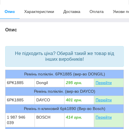
Опис
Характеристики
Доставка
Оплата
Умови п
Опис
bvd_ggl
Не підходить ціна? Обирай такий же товар від
інших виробників!
Ремінь поліклін. 6PK1885 (вир-во DONGIL)
6PK1885
Dongil
295 грн.
Перейти
Ремінь поліклін. (вир-во DAYCO)
6PK1885
DAYCO
401 грн.
Перейти
Ремінь п-клиновий 6pk1890 (Вир-во Bosch)
1 987 946
BOSCH
414 грн.
Перейти
039