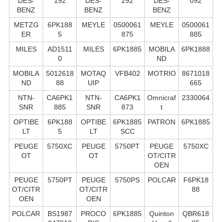
DES-
192
DES-
292
DES-
092
BENZ
BENZ
BENZ
METZG
6PK188
MEYLE
0500061
MEYLE
0500061
ER
5
875
885
MILES
AD1511
MILES
6PK1885
MOBILA
6PK1888
0
ND
MOBILA
5012618
MOTAQ
VFB402
MOTRIO
8671018
ND
88
UIP
665
NTN-
CA6PK1
NTN-
CA6PK1
Omnicraf
2330064
SNR
885
SNR
873
t
OPTIBE
6PK188
OPTIBE
6PK1885
PATRON
6PK1885
LT
5
LT
SCC
PEUGE
5750XC
PEUGE
5750PT
PEUGE
5750XC
OT
OT
OT/CITR
OEN
PEUGE
5750PT
PEUGE
5750PS
POLCAR
F6PK18
OT/CITR
OT/CITR
88
OEN
OEN
POLCAR
BS1987
PROCO
6PK1885
Quinton
QBR618