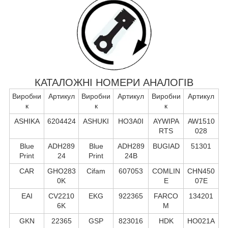
КАТАЛОЖНІ НОМЕРИ АНАЛОГІВ
Виробни
Артикул
Виробни
Артикул
Виробни
Артикул
к
к
к
ASHIKA
6204424
ASHUKI
HO3A0I
AYWIPA
AW1510
RTS
028
Blue
ADH289
Blue
ADH289
BUGIAD
51301
Print
24
Print
24B
CAR
GHO283
Cifam
607053
COMLIN
CHN450
0K
E
07E
EAI
CV2210
EKG
922365
FARCO
134201
6K
M
GKN
22365
GSP
823016
HDK
HO021A