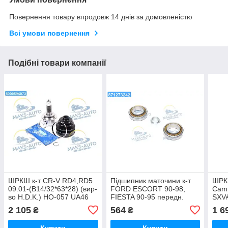
Повернення товару впродовж 14 днів за домовленістю
Всі умови повернення
Подібні товари компанії
ШРКШ к-т CR-V RD4,RD5
Підшипник маточини к-т
ШРК
09.01-(B14/32*63*28) (вир-
FORD ESCORT 90-98,
Cam
во H.D.K.) HO-057 UA46
FIESTA 90-95 передн.
SXV
(RIDER) RD.34150187
(14/
2 105
564
1 6
₴
₴
UA46
во H
UA5
Купити
Купити