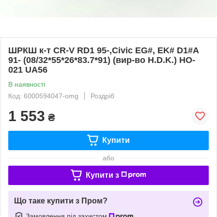
ШРКШ к-т CR-V RD1 95-,Civic EG#, EK# D1#A
91- (08/32*55*26*83.7*91) (вир-во H.D.K.) HO-
021 UA56
В наявності
Код: 6000594047-omg
Роздріб
1 553
₴
Купити
або
Купити з
Що таке купити з Пром?
Замовлення під захистом