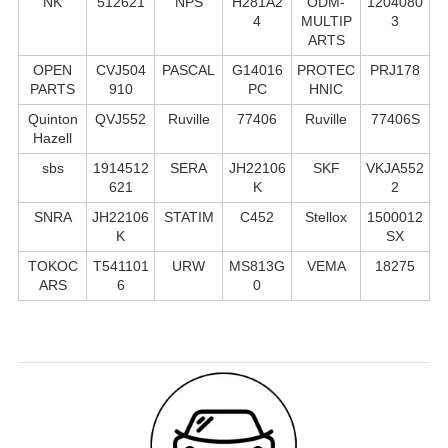
NK
512621
NPS
H281A2
ODM-
1204080
4
MULTIP
3
ARTS
OPEN
CVJ504
PASCAL
G14016
PROTEC
PRJ178
PARTS
910
PC
HNIC
Quinton
QVJ552
Ruville
77406
Ruville
77406S
Hazell
sbs
1914512
SERA
JH22106
SKF
VKJA552
621
K
2
SNRA
JH22106
STATIM
C452
Stellox
1500012
K
SX
TOKOC
T541101
URW
MS813G
VEMA
18275
ARS
6
0