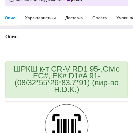
Опис
Характеристики
Доставка
Оплата
Умови п
Опис
bvd_ggl
ШРКШ к-т CR-V RD1 95-,Civic
EG#, EK# D1#A 91-
(08/32*55*26*83.7*91) (вир-во
H.D.K.)