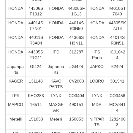
HONDA
44306S
HONDA
44306SF
HONDA
44010ST
F1912
1G13
7040
HONDA
44014S
HONDA
44014S
HONDA
44305SK
T7N01
R3N50
7J14
HONDA
44011S
HONDA
44306S
HONDA
44014S
R3A04
H3N11
R3N51
HONDA
44305S
IPD
312287
IPS
ICJ1042
F1G11
Parts
4
Japanpa
GI424
Japanpa
JGI424
JAPKO
62424
rts
rts
KAGER
131148
KAVO
CV2003
LOBRO
301941
PARTS
LPR
KHO283
LYNX
CO3404
LYNX
CO3456
MAPCO
16514
MAXGE
490151
MDR
MCV841
AR
4
Metelli
151053
Metelli
150053
NIPPAR
J282400
TS
3