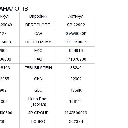
АНАЛОГІВ
икул
Виробник
Артикул
20049
BERTOLOTTI
SPI22902
122
CAR
GVW8040K
36008
DELCO REMY
DRC36008K
2902
EKG
924916
36630
FAG
771076730
18103
FEBI BILSTEIN
33246
2055
GKN
22902
902
GLO
4369K
Hans Pries
1002
108118
(Topran)
400600
JP GROUP
1143500919
738
LOBRO
302374