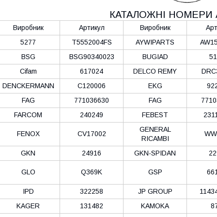
КАТАЛОЖНІ НОМЕРИ 
Виробник
Артикул
Виробник
Арт
5277
T5552004FS
AYWIPARTS
AW15
BSG
BSG90340023
BUGIAD
51
Cifam
617024
DELCO REMY
DRC
DENCKERMANN
C120006
EKG
92
FAG
771036630
FAG
7710
FARCOM
240249
FEBEST
231
GENERAL
FENOX
CV17002
WW
RICAMBI
GKN
24916
GKN-SPIDAN
22
GLO
Q369K
GSP
66
IPD
322258
JP GROUP
1143
KAGER
131482
KAMOKA
8