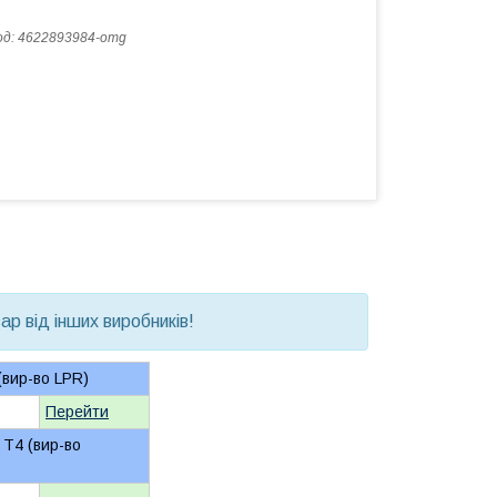
од:
4622893984-omg
р від інших виробників!
вир-во LPR)
Перейти
 Т4 (вир-во