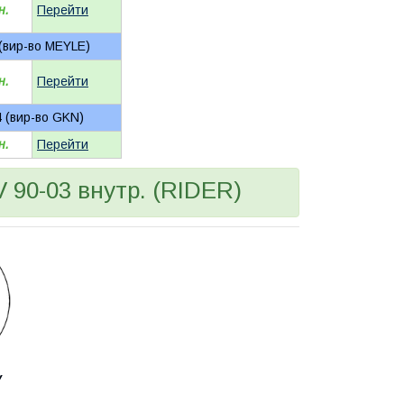
н.
Перейти
(вир-во MEYLE)
н.
Перейти
 (вир-во GKN)
н.
Перейти
90-03 внутр. (RIDER)
У