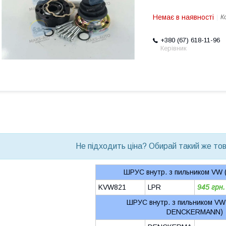
Немає в наявності
К
+380 (67) 618-11-96
Керівник
bvd_ggl
Не підходить ціна? Обирай такий же това
ШРУС внутр. з пильником VW (
KVW821
LPR
945 грн.
ШРУС внутр. з пильником VW
DENCKERMANN)