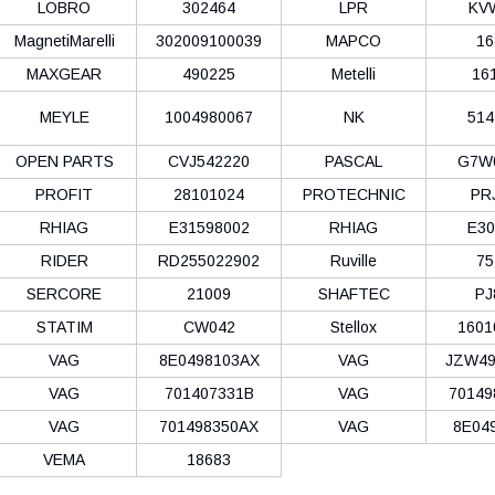
LOBRO
302464
LPR
KV
MagnetiMarelli
302009100039
MAPCO
16
MAXGEAR
490225
Metelli
16
MEYLE
1004980067
NK
514
OPEN PARTS
CVJ542220
PASCAL
G7W
PROFIT
28101024
PROTECHNIC
PR
RHIAG
E31598002
RHIAG
E30
RIDER
RD255022902
Ruville
75
SERCORE
21009
SHAFTEC
PJ
STATIM
CW042
Stellox
1601
VAG
8E0498103AX
VAG
JZW49
VAG
701407331B
VAG
70149
VAG
701498350AX
VAG
8E04
VEMA
18683