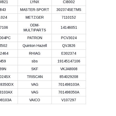
W821
LYNX
CI8002
843
MASTER-SPORT
302374SETMS
1024
METZGER
7110152
ODM-
7106
14146051
MULTIPARTS
004PC
PATRON
PCV3024
J502
Quinton Hazell
QVJ826
2464
RHIAG
E302374
459
sbs
19145147106
89N
SKF
VKJA8008
024SX
TRISCAN
854029208
8350DX
VAG
701498103A
8103AX
VAG
701498350A
98103A
VAICO
V107297