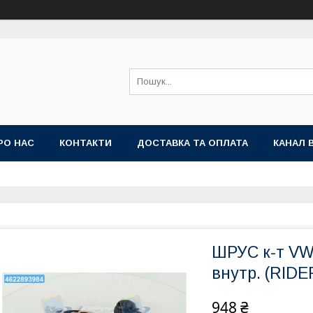
РО НАС
КОНТАКТИ
ДОСТАВКА ТА ОПЛАТА
КАНАЛ 
ШРУС к-т V
внутр. (RID
948 ₴