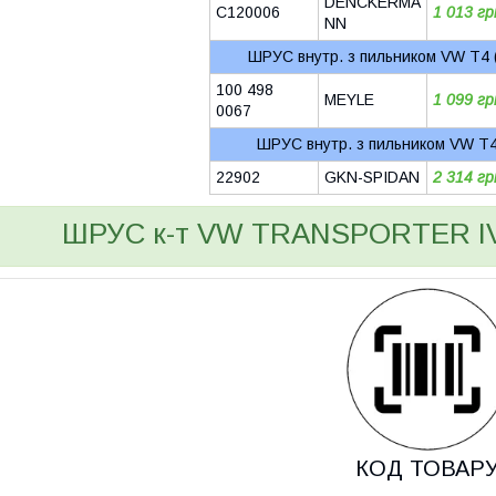
DENCKERMA
C120006
1 013 гр
NN
ШРУС внутр. з пильником VW T4 
100 498
MEYLE
1 099 гр
0067
ШРУС внутр. з пильником VW T4
22902
GKN-SPIDAN
2 314 гр
ШРУС к-т VW TRANSPORTER IV 
КОД ТОВАР