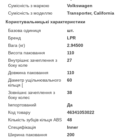
Сумісність з маркою
Volkswagen
Сумісність з моделлю
Transporter, California
Користувальницькі характеристики
Базова одиниця
шт.
Бренд
LPR
Вага (кг)
2.94500
Висота паковання
110
Внутрішнє зачеплення з
27
боку коле
Довжина паковання
110
Діаметр ущільнювального
60
кільця [
Зовнішнє зачеплення з
38
боку колес
Імпортований
Да
Код товару
46341053022
Кількість зубців кільця ABS
48
Специфікація
Inner
Ширина паковання
200