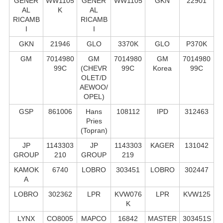
GENER
WW1105
GENER
WW1105
GKN
22901
AL
K
AL
RICAMB
RICAMB
I
I
GKN
21946
GLO
3370K
GLO
P370K
GM
7014980
GM
7014980
GM
7014980
99C
(CHEVR
99C
Korea
99C
OLET/D
AEWOO/
OPEL)
GSP
861006
Hans
108112
IPD
312463
Pries
(Topran)
JP
1143303
JP
1143303
KAGER
131042
GROUP
210
GROUP
219
KAMOK
6740
LOBRO
303451
LOBRO
302447
A
LOBRO
302362
LPR
KVW076
LPR
KVW125
K
LYNX
CO8005
MAPCO
16842
MASTER
303451S