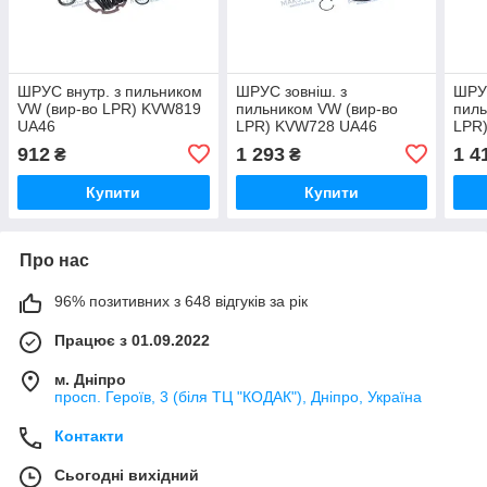
ШРУС внутр. з пильником
ШРУС зовніш. з
ШРУС
VW (вир-во LPR) KVW819
пильником VW (вир-во
пиль
UA46
LPR) KVW728 UA46
LPR
912
1 293
1 4
₴
₴
Купити
Купити
Про нас
96% позитивних з 648 відгуків за рік
Працює з 01.09.2022
м. Дніпро
просп. Героїв, 3 (біля ТЦ "КОДАК"), Дніпро, Україна
Контакти
Сьогодні вихідний