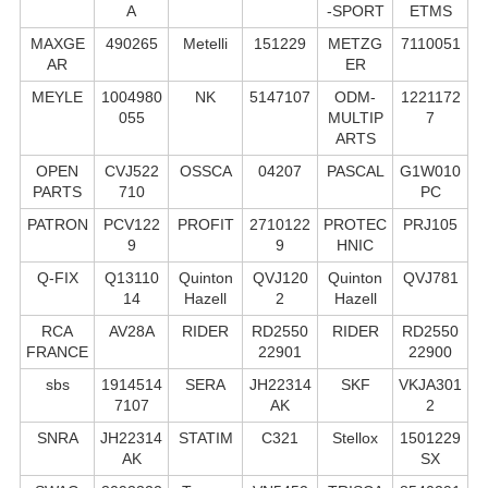
A
-SPORT
ETMS
MAXGE
490265
Metelli
151229
METZG
7110051
AR
ER
MEYLE
1004980
NK
5147107
ODM-
1221172
055
MULTIP
7
ARTS
OPEN
CVJ522
OSSCA
04207
PASCAL
G1W010
PARTS
710
PC
PATRON
PCV122
PROFIT
2710122
PROTEC
PRJ105
9
9
HNIC
Q-FIX
Q13110
Quinton
QVJ120
Quinton
QVJ781
14
Hazell
2
Hazell
RCA
AV28A
RIDER
RD2550
RIDER
RD2550
FRANCE
22901
22900
sbs
1914514
SERA
JH22314
SKF
VKJA301
7107
AK
2
SNRA
JH22314
STATIM
C321
Stellox
1501229
AK
SX