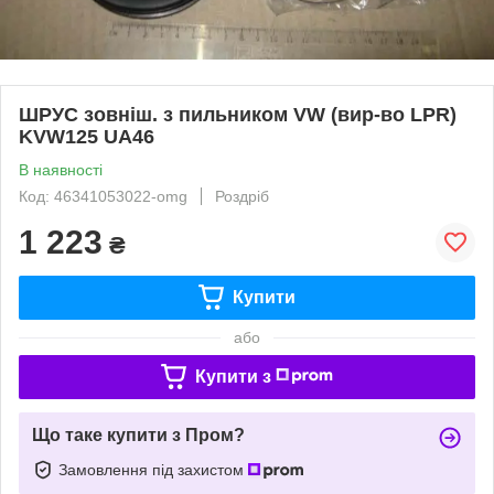
ШРУС зовніш. з пильником VW (вир-во LPR)
KVW125 UA46
В наявності
Код: 46341053022-omg
Роздріб
1 223
₴
Купити
або
Купити з
Що таке купити з Пром?
Замовлення під захистом