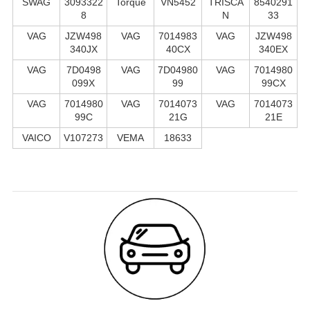
SWAG
3093322
Torque
VN5452
TRISCA
8540291
8
N
33
VAG
JZW498
VAG
7014983
VAG
JZW498
340JX
40CX
340EX
VAG
7D0498
VAG
7D04980
VAG
7014980
099X
99
99CX
VAG
7014980
VAG
7014073
VAG
7014073
99C
21G
21E
VAICO
V107273
VEMA
18633