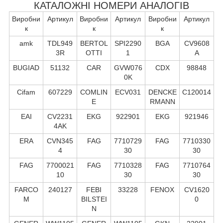
КАТАЛОЖНІ НОМЕРИ АНАЛОГІВ
Виробни
Артикул
Виробни
Артикул
Виробни
Артикул
к
к
к
amk
TDL949
BERTOL
SPI2290
BGA
CV9608
3R
OTTI
1
A
BUGIAD
51132
CAR
GVW076
CDX
98848
0K
Cifam
607229
COMLIN
ECV031
DENCKE
C120014
E
RMANN
EAI
CV2231
EKG
922901
EKG
921946
4AK
ERA
CVN345
FAG
7710729
FAG
7710330
4
30
30
FAG
7700021
FAG
7710328
FAG
7710764
10
30
30
FARCO
240127
FEBI
33228
FENOX
CV1620
M
BILSTEI
0
N