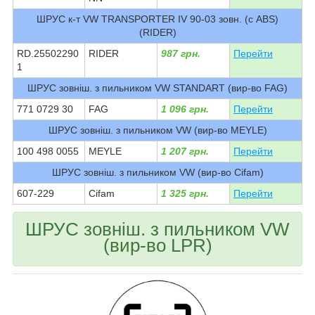
ШРУС к-т VW TRANSPORTER IV 90-03 зовн. (с ABS)
(RIDER)
RD.25502290
RIDER
987 грн.
Перейти
1
ШРУС зовніш. з пильником VW STANDART (вир-во FAG)
771 0729 30
FAG
1 096 грн.
Перейти
ШРУС зовніш. з пильником VW (вир-во MEYLE)
100 498 0055
MEYLE
1 207 грн.
Перейти
ШРУС зовніш. з пильником VW (вир-во Cifam)
607-229
Cifam
1 325 грн.
Перейти
ШРУС зовніш. з пильником VW
(вир-во LPR)