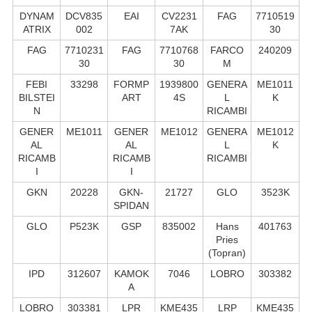
DYNAM
DCV835
EAI
CV2231
FAG
7710519
ATRIX
002
7AK
30
FAG
7710231
FAG
7710768
FARCO
240209
30
30
M
FEBI
33298
FORMP
1939800
GENERA
ME1011
BILSTEI
ART
4S
L
K
N
RICAMBI
GENER
ME1011
GENER
ME1012
GENERA
ME1012
AL
AL
L
K
RICAMB
RICAMB
RICAMBI
I
I
GKN
20228
GKN-
21727
GLO
3523K
SPIDAN
GLO
P523K
GSP
835002
Hans
401763
Pries
(Topran)
IPD
312607
KAMOK
7046
LOBRO
303382
A
LOBRO
303381
LPR
KME435
LRP
KME435