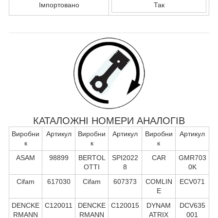
Імпортовано
Так
КАТАЛОЖНІ НОМЕРИ АНАЛОГІВ
Виробни
Артикул
Виробни
Артикул
Виробни
Артикул
к
к
к
ASAM
98899
BERTOL
SPI2022
CAR
GMR703
OTTI
8
0K
Cifam
617030
Cifam
607373
COMLIN
ECV071
E
DENCKE
C120011
DENCKE
C120015
DYNAM
DCV635
RMANN
RMANN
ATRIX
001