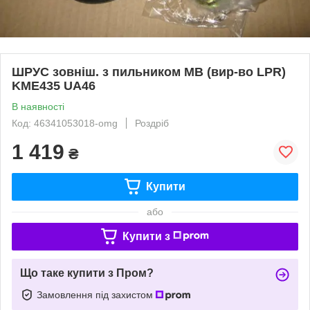
ШРУС зовніш. з пильником MB (вир-во LPR)
KME435 UA46
В наявності
Код: 46341053018-omg
Роздріб
1 419
₴
Купити
або
Купити з
Що таке купити з Пром?
Замовлення під захистом