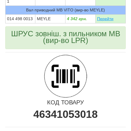
1
Вал приводний MB VITO (вир-во MEYLE)
014 498 0013
MEYLE
4 342 грн.
Перейти
ШРУС зовніш. з пильником MB
(вир-во LPR)
КОД ТОВАРУ
46341053018