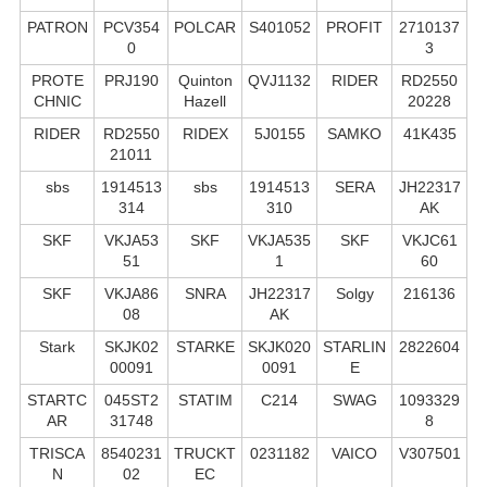
PATRON
PCV354
POLCAR
S401052
PROFIT
2710137
0
3
PROTE
PRJ190
Quinton
QVJ1132
RIDER
RD2550
CHNIC
Hazell
20228
RIDER
RD2550
RIDEX
5J0155
SAMKO
41K435
21011
sbs
1914513
sbs
1914513
SERA
JH22317
314
310
AK
SKF
VKJA53
SKF
VKJA535
SKF
VKJC61
51
1
60
SKF
VKJA86
SNRA
JH22317
Solgy
216136
08
AK
Stark
SKJK02
STARKE
SKJK020
STARLIN
2822604
00091
0091
E
STARTC
045ST2
STATIM
C214
SWAG
1093329
AR
31748
8
TRISCA
8540231
TRUCKT
0231182
VAICO
V307501
N
02
EC