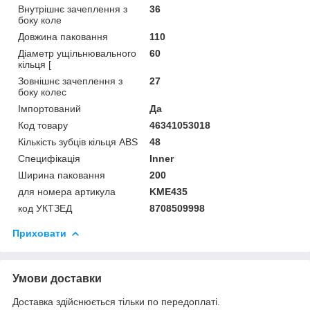
Внутрішнє зачеплення з
36
боку коле
Довжина паковання
110
Діаметр ущільнювального
60
кільця [
Зовнішнє зачеплення з
27
боку колес
Імпортований
Да
Код товару
46341053018
Кількість зубців кільця ABS
48
Специфікація
Inner
Ширина паковання
200
для номера артикула
KME435
код УКТЗЕД
8708509998
Приховати
Умови доставки
Доставка здійснюється тільки по передоплаті.