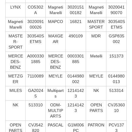
LYNX
CO5302
Magneti
3020151
Magneti
3020041
A
Marelli
00182
Marelli
90070
Magneti
3020091
MAPCO
16821
MASTER
303540S
Marelli
00026
SPORT
ETMS
MASTE
303540S
MAXGE
490109
MDR
GSP835
R-
ETMS
AR
002
SPORT
MERCE
A000330
MERCE
0003301
Metelli
151373
DES-
1885
DES-
885
BENZ
BENZ
METZG
7110089
MEYLE
0144980
MEYLE
0144980
ER
002
013
MILES
GA2024
Multipart
1214142
NK
513314
5
s
3
NK
513310
ODM-
1214142
OPEN
CVJ5360
MULTIP
3
PARTS
10
ARTS
OPEN
CVJ542
PASCAL
G1M006
PATRON
PCV137
PARTS
820
PC
3