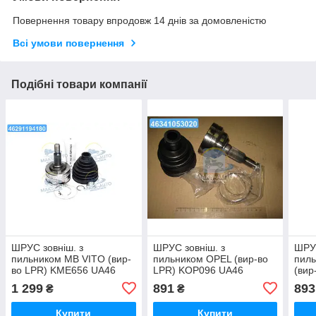
Повернення товару впродовж 14 днів за домовленістю
Всі умови повернення
Подібні товари компанії
ШРУС зовніш. з
ШРУС зовніш. з
ШРУС
пильником MB VITO (вир-
пильником OPEL (вир-во
пил
во LPR) KME656 UA46
LPR) KOP096 UA46
(вир
UA4
1 299
891
893
₴
₴
Купити
Купити