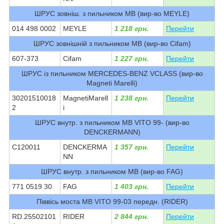
ШРУС зовніш. з пильником MB (вир-во MEYLE)
014 498 0002
MEYLE
1 218 грн.
Перейти
ШРУС зовнішній з пильником MB (вир-во Cifam)
607-373
Cifam
1 227 грн.
Перейти
ШРУС із пильником MERCEDES-BENZ VCLASS (вир-во
Magneti Marelli)
30201510018
MagnetiMarell
1 238 грн.
Перейти
2
i
ШРУС внутр. з пильником MB VITO 99- (вир-во
DENCKERMANN)
C120011
DENCKERMA
1 357 грн.
Перейти
NN
ШРУС внутр. з пильником MB (вир-во FAG)
771 0519 30
FAG
1 403 грн.
Перейти
Піввісь моста MB VITO 99-03 передн. (RIDER)
RD.25502101
RIDER
2 844 грн.
Перейти