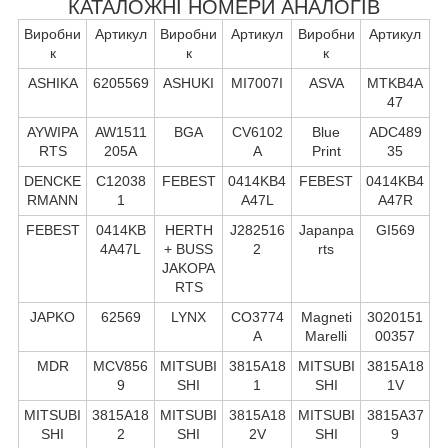
КАТАЛОЖНІ НОМЕРИ АНАЛОГІВ
Виробни
Артикул
Виробни
Артикул
Виробни
Артикул
к
к
к
ASHIKA
6205569
ASHUKI
MI7007I
ASVA
MTKB4A
47
AYWIPA
AW1511
BGA
CV6102
Blue
ADC489
RTS
205A
A
Print
35
DENCKE
C12038
FEBEST
0414KB4
FEBEST
0414KB4
RMANN
1
A47L
A47R
FEBEST
0414KB
HERTH
J282516
Japanpa
GI569
4A47L
+ BUSS
2
rts
JAKOPA
RTS
JAPKO
62569
LYNX
CO3774
Magneti
3020151
A
Marelli
00357
MDR
MCV856
MITSUBI
3815A18
MITSUBI
3815A18
9
SHI
1
SHI
1V
MITSUBI
3815A18
MITSUBI
3815A18
MITSUBI
3815A37
SHI
2
SHI
2V
SHI
9