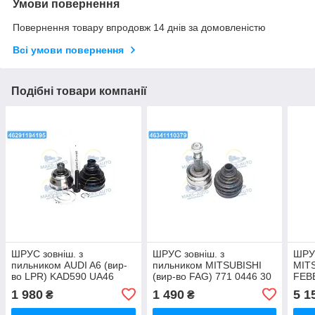
Умови повернення
Повернення товару впродовж 14 днів за домовленістю
Всі умови повернення
Подібні товари компанії
ШРУС зовніш. з
ШРУС зовніш. з
ШРУС
пильником AUDI A6 (вир-
пильником MITSUBISHI
MITS
во LPR) KAD590 UA46
(вир-во FAG) 771 0446 30
FEB
UA46
UA4
1 980
1 490
5 1
₴
₴