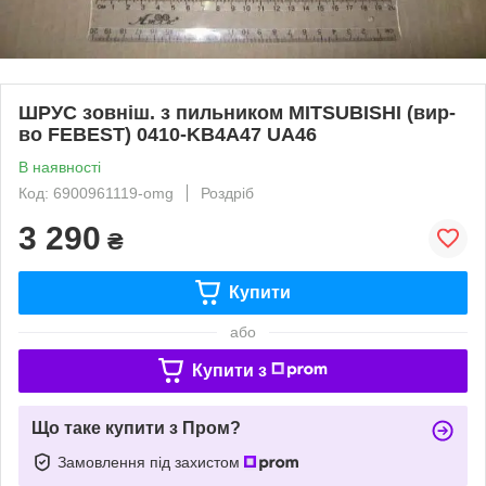
ШРУС зовніш. з пильником MITSUBISHI (вир-
во FEBEST) 0410-KB4A47 UA46
В наявності
Код: 6900961119-omg
Роздріб
3 290
₴
Купити
або
Купити з
Що таке купити з Пром?
Замовлення під захистом