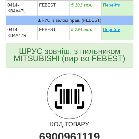
0414-
FEBEST
5 101 грн.
Перейти
KB4A47L
ШРУС із валом прав. (FEBEST)
0414-
FEBEST
5 794 грн.
Перейти
KB4A47R
ШРУС зовніш. з пильником
MITSUBISHI (вир-во FEBEST)
КОД ТОВАРУ
6900961119