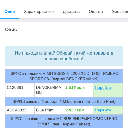
Опис
Характеристики
Доставка
Оплата
Умови п
Опис
bvd_ggl
Не підходить ціна? Обирай такий же товар від
інших виробників!
ШРУС з пильником MITSUBISHI L200 2.5DI-D 05- PAJERO
SPORT 08- (вир-во DENCKERMANN)
C120381
DENCKERMA
1 516 грн.
Перейти
NN
ШРКШ зовнішній передній Mitsubishi (вир-во Blue Print)
ADC48935
Blue Print
2 029 грн.
Перейти
ШРУС зовнішн. з валом MITSUBISHI PAJERO/MONTERO
SPORT лев. (вир-во Febest)