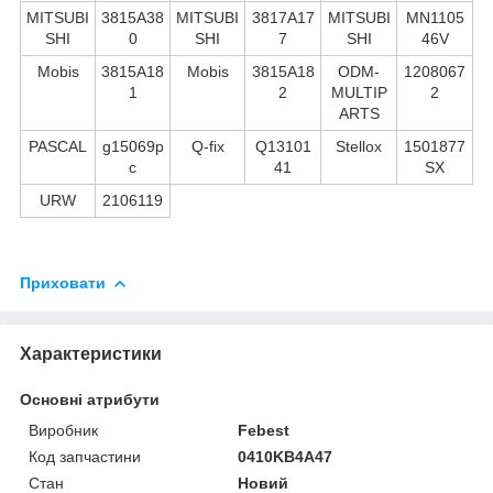
MITSUBI
3815A38
MITSUBI
3817A17
MITSUBI
MN1105
SHI
0
SHI
7
SHI
46V
Mobis
3815A18
Mobis
3815A18
ODM-
1208067
1
2
MULTIP
2
ARTS
PASCAL
g15069p
Q-fix
Q13101
Stellox
1501877
c
41
SX
URW
2106119
Приховати
Характеристики
Основні атрибути
Виробник
Febest
Код запчастини
0410KB4A47
Стан
Новий