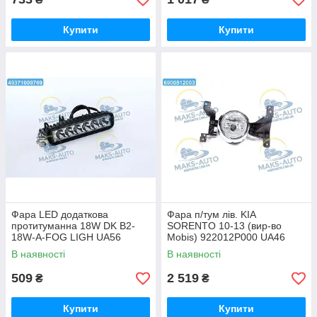
Купити
Купити
Фара LED додаткова
Фара п/тум лів. KIA
протитуманна 18W DK B2-
SORENTO 10-13 (вир-во
18W-A-FOG LIGH UA56
Mobis) 922012P000 UA46
В наявності
В наявності
509
2 519
₴
₴
Купити
Купити