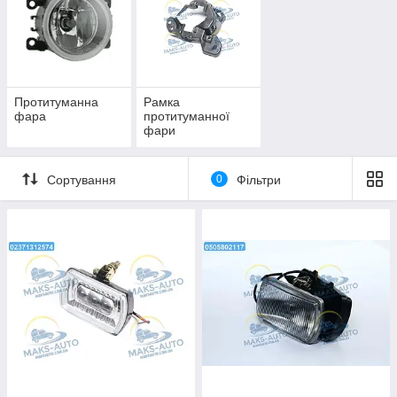
Протитуманна
Рамка
фара
протитуманної
фари
Сортування
0
Фільтри