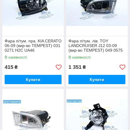
Фара п/тум. пра. KIA CERATO
Фара п/тум. лів. TOY
06-09 (вир-во TEMPEST) 031
LANDCRUISER J12 03-09
0271 H2C UA46
(вир-во TEMPEST) 049 0575
H1C UA56
В наявності
В наявності
415
1 351
₴
₴
Купити
Купити