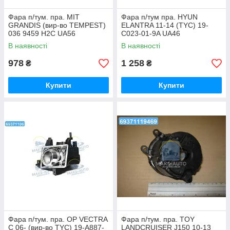
Фара п/тум. пра. MIT
Фара п/тум пра. HYUN
GRANDIS (вир-во TEMPEST)
ELANTRA 11-14 (TYC) 19-
036 9459 H2C UA56
C023-01-9A UA46
В наявності
В наявності
978
1 258
₴
₴
Купити
Купити
Фара п/тум. пра. OP VECTRA
Фара п/тум. пра. TOY
C 06- (вир-во TYC) 19-A887-
LANDCRUISER J150 10-13