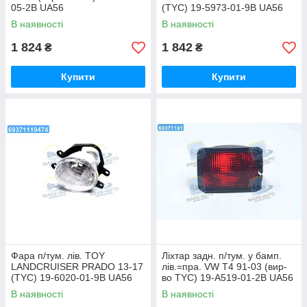
05-2B UA56
(TYC) 19-5973-01-9B UA56
В наявності
В наявності
1 824
1 842
₴
₴
Купити
Купити
Фара п/тум. лів. TOY
Ліхтар задн. п/тум. у бамп.
LANDCRUISER PRADO 13-17
лів.=пра. VW T4 91-03 (вир-
(TYC) 19-6020-01-9B UA56
во TYC) 19-A519-01-2B UA56
В наявності
В наявності