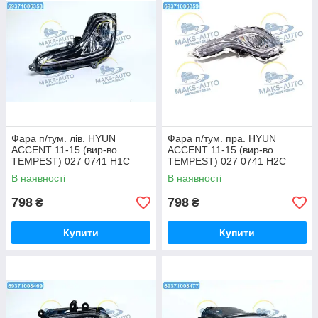
Фара п/тум. лів. HYUN
Фара п/тум. пра. HYUN
ACCENT 11-15 (вир-во
ACCENT 11-15 (вир-во
TEMPEST) 027 0741 H1C
TEMPEST) 027 0741 H2C
UA56
UA56
В наявності
В наявності
798
798
₴
₴
Купити
Купити