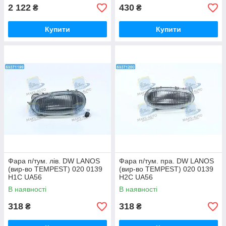
2 122
430
₴
₴
Купити
Купити
Фара п/тум. лів. DW LANOS
Фара п/тум. пра. DW LANOS
(вир-во TEMPEST) 020 0139
(вир-во TEMPEST) 020 0139
H1C UA56
H2C UA56
В наявності
В наявності
318
318
₴
₴