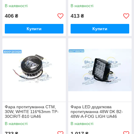
В наявності
В наявності
406
413
₴
₴
Купити
Купити
Фара протитуманна СТМ,
Фара LED додаткова
30W, WHITE 116*63mm TP-
протитуманна 48W DK B2-
30CIR/T-B10 UA46
48W-A-FOG LIGH UA46
В наявності
В наявності
733
1 017
₴
₴