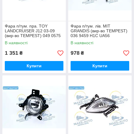
Фара п/тум. пра. TOY
Фара п/тум. лів. MIT
LANDCRUISER J12 03-09
GRANDIS (вир-во TEMPEST)
(вир-во TEMPEST) 049 0575
036 9459 H1C UA56
H2C UA56
В наявності
В наявності
1 351
978
₴
₴
Купити
Купити