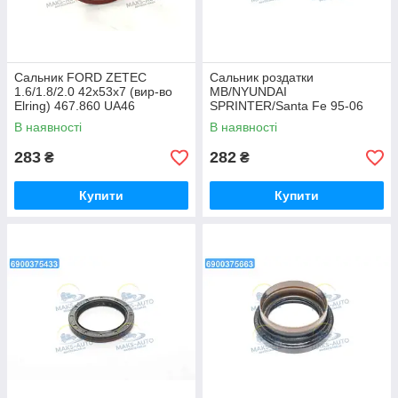
Сальник FORD ZETEC
Сальник роздатки
1.6/1.8/2.0 42x53x7 (вир-во
MB/NYUNDAI
Elring) 467.860 UA46
SPRINTER/Santa Fe 95-06
45X65X8 (вир-во Corteco)
В наявності
В наявності
01019482B UA46
283
282
₴
₴
Купити
Купити