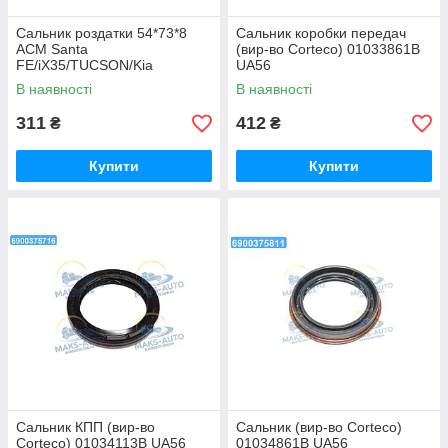
Сальник роздатки 54*73*8
Сальник коробки передач
ACM Santa
(вир-во Corteco) 01033861B
FE/iX35/TUCSON/Kia
UA56
Sportage (вир-во Corteco)
В наявності
В наявності
01031574B UA56
311
412
₴
₴
Купити
Купити
Сальник КПП (вир-во
Сальник (вир-во Corteco)
Corteco) 01034113B UA56
01034861B UA56