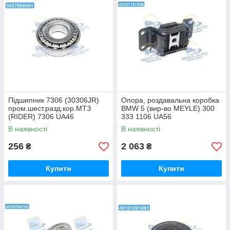
Підшипник 7306 (30306JR)
Опора, роздавальна коробка
пром.шест.разд.кор.МТЗ
BMW 5 (вир-во MEYLE) 300
(RIDER) 7306 UA46
333 1106 UA56
В наявності
В наявності
256
2 063
₴
₴
Купити
Купити