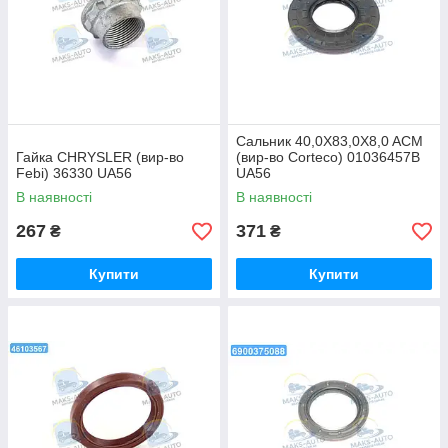
Сальник 40,0X83,0X8,0 ACM
Гайка CHRYSLER (вир-во
(вир-во Corteco) 01036457B
Febi) 36330 UA56
UA56
В наявності
В наявності
267
371
₴
₴
Купити
Купити