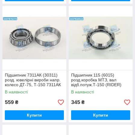
Підшипник 7311АК (30311)
Підшипник 115 (6015)
розд. ювелірні вироби напр.
розд.коробка МТЗ, вал
колесо ДТ-75, Т-150 7311АК
відб.потуж.Т-150 (RIDER)
(30311) UA46
115А UA46
В наявності
В наявності
559
345
₴
₴
Купити
Купити