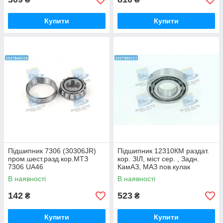
Купити
Купити
Підшипник 7306 (30306JR)
Підшипник 12310КМ раздат.
пром.шест.разд.кор.МТЗ
кор. ЗІЛ, міст сер. , Задн.
7306 UA46
КамАЗ, МАЗ пов.кулак
12310КМ UA46
В наявності
В наявності
142
523
₴
₴
Купити
Купити