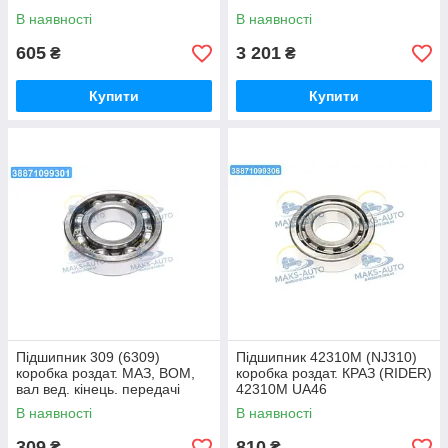
В наявності
В наявності
605
3 201
₴
₴
Купити
Купити
Підшипник 309 (6309)
Підшипник 42310М (NJ310)
коробка роздат. МАЗ, ВОМ,
коробка роздат. КРАЗ (RIDER)
вал вед. кінець. передачі
42310М UA46
Т-40 (RIDER) 309 (6309)
В наявності
В наявності
UA46
309
810
₴
₴