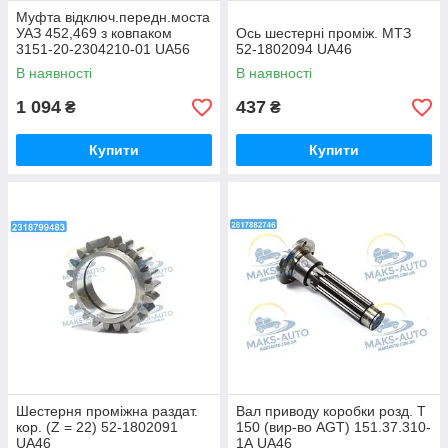
Муфта відключ.передн.моста
УАЗ 452,469 з ковпаком
Ось шестерні проміж. МТЗ
3151-20-2304210-01 UA56
52-1802094 UA46
В наявності
В наявності
1 094
437
₴
₴
Купити
Купити
Шестерня проміжна раздат.
Вал приводу коробки розд. Т
кор. (Z = 22) 52-1802091
150 (вир-во AGT) 151.37.310-
UA46
1А UA46