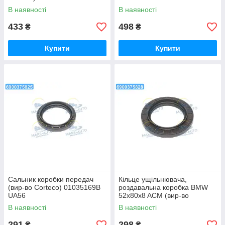
В наявності
В наявності
433
498
₴
₴
Купити
Купити
Сальник коробки передач
Кільце ущільнювача,
(вир-во Corteco) 01035169B
роздавальна коробка BMW
UA56
52x80x8 ACM (вир-во
Corteco) 01035172B UA56
В наявності
В наявності
291
298
₴
₴