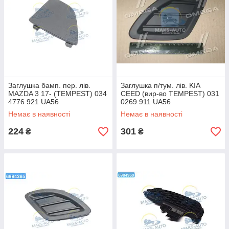
Заглушка бамп. пер. лів.
Заглушка п/тум. лів. KIA
MAZDA 3 17- (TEMPEST) 034
CEED (вир-во TEMPEST) 031
4776 921 UA56
0269 911 UA56
Немає в наявності
Немає в наявності
224
301
₴
₴