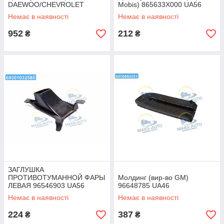
DAEWOO/CHEVROLET
Mobis) 865633X000 UA56
CRUZE (вир-во GM)
Немає в наявності
Немає в наявності
94831150 UA56
952
212
₴
₴
ЗАГЛУШКА
ПРОТИВОТУМАННОЙ ФАРЫ
Молдинг (вир-во GM)
ЛЕВАЯ 96546903 UA56
96648785 UA46
Немає в наявності
Немає в наявності
224
387
₴
₴