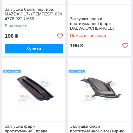
Заглушка бамп. пер. пра.
MAZDA 3 17- (TEMPEST) 034
4776 922 UA56
Заглушка правої
протитуманної фари
В наявності
DAEWOO/CHEVROLET
LANOS (вир-во GM)
198
Немає в наявності
₴
96226174 UA56
196
₴
Купити
Заглушка фари
Заглушка фари
протитуманної, права
протитуманної лівої (вир-во