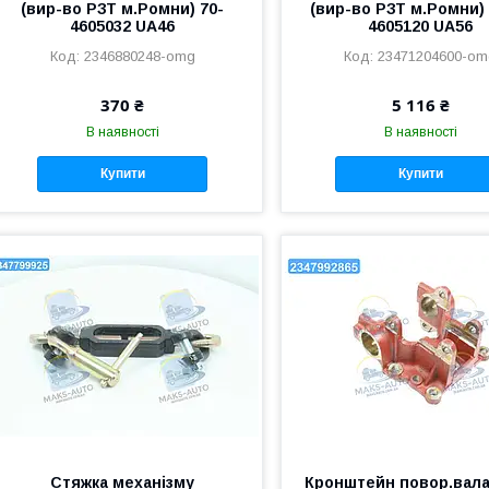
(вир-во РЗТ м.Ромни) 70-
(вир-во РЗТ м.Ромни) 
4605032 UA46
4605120 UA56
2346880248-omg
23471204600-o
370 ₴
5 116 ₴
В наявності
В наявності
Купити
Купити
Стяжка механізму
Кронштейн повор.вала