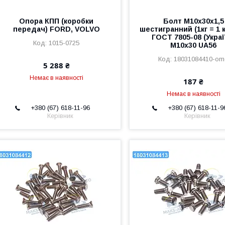
Опора КПП (коробки
Болт М10х30х1,5
передач) FORD, VOLVO
шестигранний (1кг = 1 
ГОСТ 7805-08 (Украї
1015-0725
М10х30 UA56
18031084410-o
5 288 ₴
Немає в наявності
187 ₴
Немає в наявності
+380 (67) 618-11-96
+380 (67) 618-11-9
Керівник
Керівник