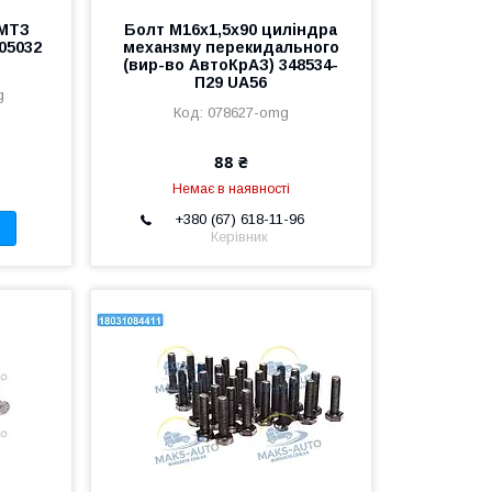
 МТЗ
Болт М16х1,5х90 циліндра
605032
механзму перекидального
(вир-во АвтоКрАЗ) 348534-
П29 UA56
g
078627-omg
88 ₴
Немає в наявності
+380 (67) 618-11-96
Керівник