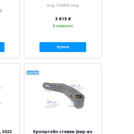
233054-omg
mg
3 815 ₴
В наявності
Купити
, 3022
Кронштейн стяжки (вир-во