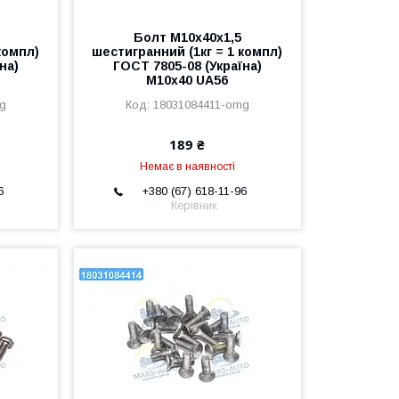
Болт М10х40х1,5
компл)
шестигранний (1кг = 1 компл)
на)
ГОСТ 7805-08 (Україна)
М10х40 UA56
mg
18031084411-omg
189 ₴
Немає в наявності
6
+380 (67) 618-11-96
Керівник