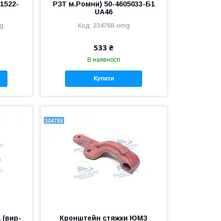
1522-
РЗТ м.Ромни) 50-4605033-Б1
UA46
mg
234768-omg
533 ₴
В наявності
Купити
 (вир-
Кронштейн стяжки ЮМЗ