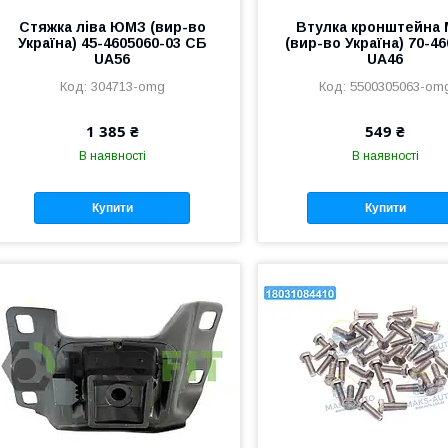
Стяжка ліва ЮМЗ (вир-во
Втулка кронштейна
Україна) 45-4605060-03 СБ
(вир-во Україна) 70-4
UA56
UA46
304713-omg
5500305063-om
1 385 ₴
549 ₴
В наявності
В наявності
Купити
Купити