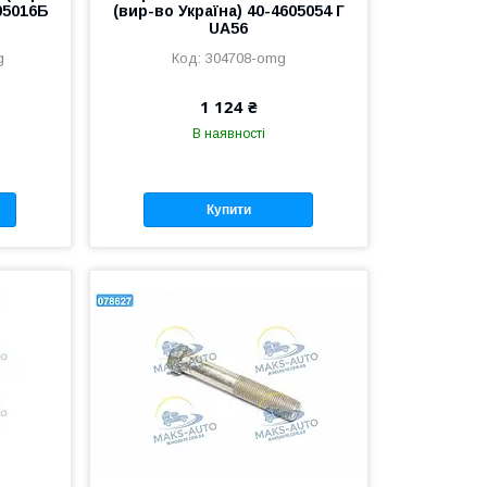
05016Б
(вир-во Україна) 40-4605054 Г
UA56
g
304708-omg
1 124 ₴
В наявності
Купити