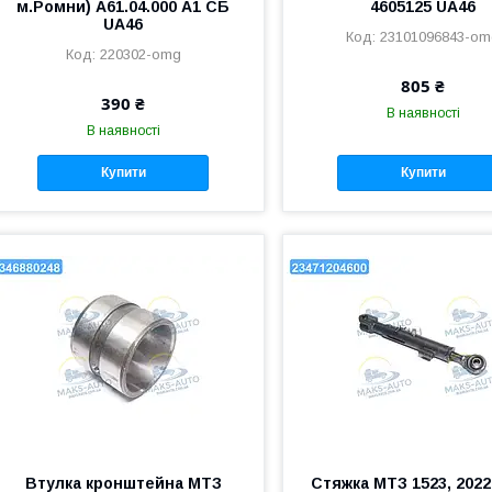
м.Ромни) А61.04.000 А1 СБ
4605125 UA46
UA46
23101096843-o
220302-omg
805 ₴
390 ₴
В наявності
В наявності
Купити
Купити
Втулка кронштейна МТЗ
Стяжка МТЗ 1523, 2022