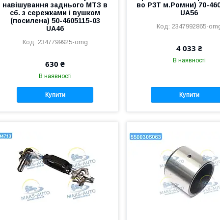
навішування заднього МТЗ в
во РЗТ м.Ромни) 70-46
сб. з сережками і вушком
UA56
(посилена) 50-4605115-03
2347992865-om
UA46
2347799925-omg
4 033 ₴
В наявності
630 ₴
В наявності
Купити
Купити