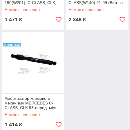
190(W201), C-CLASS, CLK,
CLASS(W140) 91-99 (Вир-во
SLK 82-04 (Вир-во FEBI)
FEBI) 27572 UA46
Немає в наявності
Немає в наявності
01261 UA46
1 471
2 348
₴
₴
Амортизатор кермового
механізму MERCEDES C-
CLASS, CLK 93-перед. міст
(Вир-во MEYLE) 026 046
Немає в наявності
0161 UA46
1 414
₴