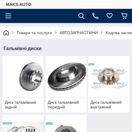
MAKS-AUTO
Товари та послуги
АВТОЗАПЧАСТИНИ
Ходова части
Гальмівні диски
Диск гальмівний
Диск гальмівний
Диск гальмівний
задній
передній
вантажний