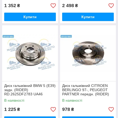
1 352
2 498
₴
₴
Купити
Купити
Диск гальмівний BMW 5 (E39)
Диск гальмівний CITROEN
задн. (RIDER)
BERLINGO 97-, PEUGEOT
RD.2625DF2783 UA46
PARTNER передн. (RIDER)
RD.3325DF2808 UA46
В наявності
В наявності
1 225
978
₴
₴