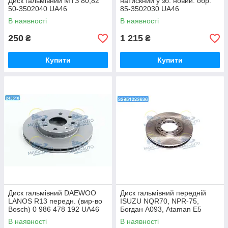
Диск гальмівний МТЗ 80,82
натискний у зб. новий. обр.
50-3502040 UA46
85-3502030 UA46
В наявності
В наявності
250
1 215
₴
₴
Купити
Купити
Диск гальмівний DAEWOO
Диск гальмівний передній
LANOS R13 передн. (вир-во
ISUZU NQR70, NPR-75,
Bosch) 0 986 478 192 UA46
Богдан А093, Ataman Е5
(RIDER) RD8973872280 UA56
В наявності
В наявності